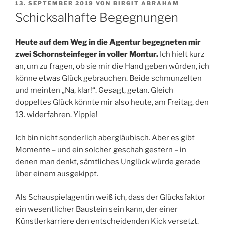
VERÖFFENTLICHT
13. SEPTEMBER 2019
VON
BIRGIT ABRAHAM
AM
Schicksalhafte Begegnungen
Heute auf dem Weg in die Agentur begegneten mir
zwei Schornsteinfeger in voller Montur.
Ich hielt kurz
an, um zu fragen, ob sie mir die Hand geben würden, ich
könne etwas Glück gebrauchen. Beide schmunzelten
und meinten „Na, klar!“. Gesagt, getan. Gleich
doppeltes Glück könnte mir also heute, am Freitag, den
13. widerfahren. Yippie!
Ich bin nicht sonderlich abergläubisch. Aber es gibt
Momente – und ein solcher geschah gestern – in
denen man denkt, sämtliches Unglück würde gerade
über einem ausgekippt.
Als Schauspielagentin weiß ich, dass der Glücksfaktor
ein wesentlicher Baustein sein kann, der einer
Künstlerkarriere den entscheidenden Kick versetzt.