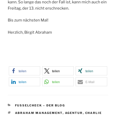
kann. So lange das noch der Fall ist, kann mich auch ein
Freitag, der 13. nicht erschrecken.
Bis zum nächsten Mal!
Herzlich, Birgit Abraham
teilen
teilen
teilen
teilen
teilen
E-Mail
KATEGORIEN
FUSSELCHECK – DER BLOG
SCHLAGWÖRTER
ABRAHAM MANAGEMENT
,
AGENTUR
,
CHARLIE