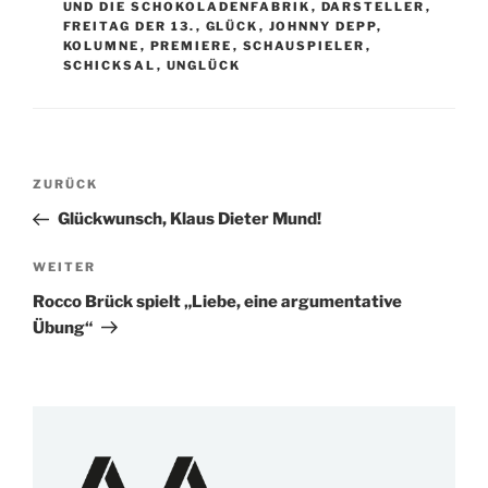
UND DIE SCHOKOLADENFABRIK
,
DARSTELLER
,
FREITAG DER 13.
,
GLÜCK
,
JOHNNY DEPP
,
KOLUMNE
,
PREMIERE
,
SCHAUSPIELER
,
SCHICKSAL
,
UNGLÜCK
Beitragsnavigation
Vorheriger
ZURÜCK
Beitrag
Glückwunsch, Klaus Dieter Mund!
Nächster
WEITER
Beitrag
Rocco Brück spielt „Liebe, eine argumentative
Übung“