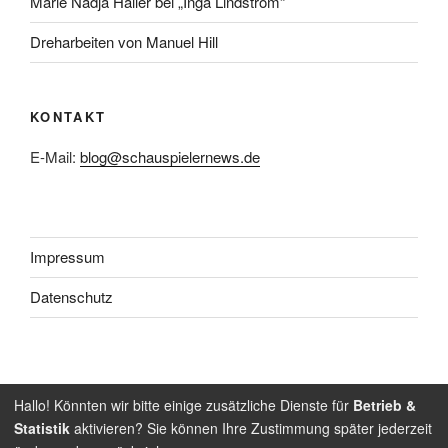
Marie Nadja Haller bei „Inga Lindström“
Dreharbeiten von Manuel Hill
KONTAKT
E-Mail:
blog@schauspielernews.de
Impressum
Datenschutz
Folge
Folge
Hallo! Könnten wir bitte einige zusätzliche Dienste für
Betrieb &
Statistik
aktivieren? Sie können Ihre Zustimmung später jederzeit
uns
uns