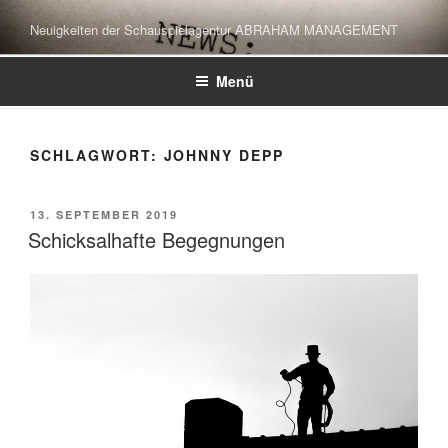
Zum
Neuigkeiten der Schauspielagentur ABRAHAM MANAGEMENT
Inhalt
springen
Menü
SCHLAGWORT:
JOHNNY DEPP
VERÖFFENTLICHT
13. SEPTEMBER 2019
AM
Schicksalhafte Begegnungen