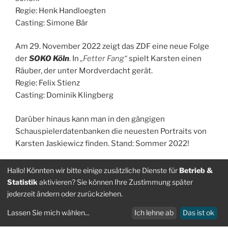
Regie: Henk Handloegten
Casting: Simone Bär
Am 29. November 2022 zeigt das ZDF eine neue Folge
der
SOKO Köln
. In
„Fetter Fang“
spielt Karsten einen
Räuber, der unter Mordverdacht gerät.
Regie: Felix Stienz
Casting: Dominik Klingberg
Darüber hinaus kann man in den gängigen
Schauspielerdatenbanken die neuesten Portraits von
Karsten Jaskiewicz finden. Stand: Sommer 2022!
Foto: Mirjam Knickriem
Hallo! Könnten wir bitte einige zusätzliche Dienste für
Betrieb &
Statistik
aktivieren? Sie können Ihre Zustimmung später
jederzeit ändern oder zurückziehen.
VERÖFFENTLICHT
9. NOVEMBER 2022
Lassen Sie mich wählen
...
Ich lehne ab
Das ist ok
AM
Eva Nürnberg am Vorabend in ARD + ZDF