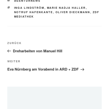
KATEGORIEN
AGENTURNEWS
SCHLAGWÖRTER
INGA LINDSTRÖM
,
MARIE NADJA HALLER
,
NOTRUF HAFENKANTE
,
OLIVER DIECKMANN
,
ZDF
MEDIATHEK
Beitragsnavigation
Vorheriger
ZURÜCK
Beitrag
Dreharbeiten von Manuel Hill
Nächster
WEITER
Beitrag
Eva Nürnberg am Vorabend in ARD + ZDF