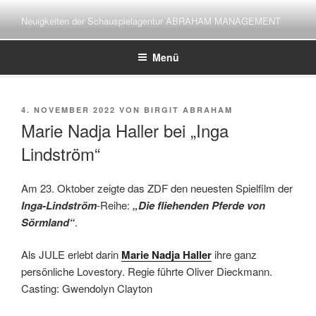
Zum
Neuigkeiten der Schauspielagentur ABRAHAM MANAGEMENT
Inhalt
springen
Menü
VERÖFFENTLICHT
4. NOVEMBER 2022
VON
BIRGIT ABRAHAM
AM
Marie Nadja Haller bei „Inga
Lindström“
Am 23. Oktober zeigte das ZDF den neuesten Spielfilm der
Inga-Lindström
-Reihe:
„Die fliehenden Pferde von
Sörmland“
.
Als JULE erlebt darin
Marie Nadja Haller
ihre ganz
persönliche Lovestory. Regie führte Oliver Dieckmann.
Casting: Gwendolyn Clayton