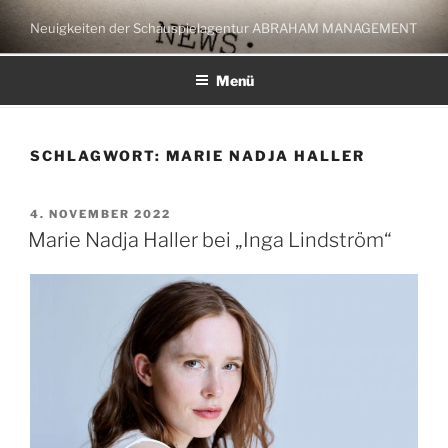
Zum
Neuigkeiten der Schauspielagentur ABRAHAM MANAGEMENT
Inhalt
springen
Menü
SCHLAGWORT:
MARIE NADJA HALLER
VERÖFFENTLICHT
4. NOVEMBER 2022
AM
Marie Nadja Haller bei „Inga Lindström“