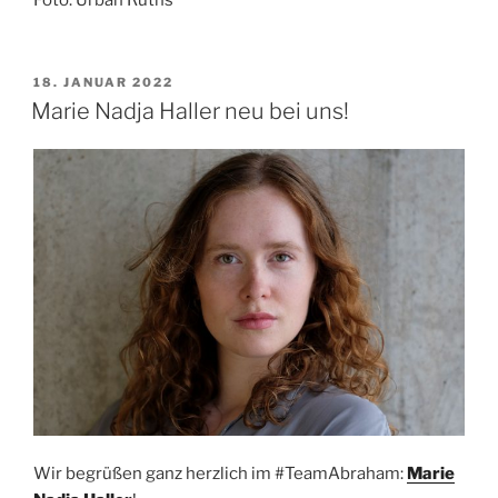
Foto: Urban Ruths
VERÖFFENTLICHT
18. JANUAR 2022
AM
Marie Nadja Haller neu bei uns!
Wir begrüßen ganz herzlich im #TeamAbraham:
Marie