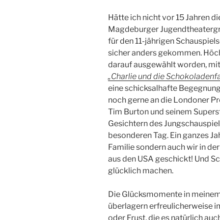
Hätte ich nicht vor 15 Jahren d
Magdeburger Jugendtheatergru
für den 11-jährigen Schauspiels
sicher anders gekommen. Höchs
darauf ausgewählt worden, mit
„Charlie und die Schokoladenf
eine schicksalhafte Begegnung
noch gerne an die Londoner P
Tim Burton und seinem Superst
Gesichtern des Jungschauspiel
besonderen Tag. Ein ganzes Jah
Familie sondern auch wir in der
aus den USA geschickt! Und Sc
glücklich machen.
Die Glücksmomente in meinem 
überlagern erfreulicherweise 
oder Frust, die es natürlich au