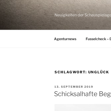
Zum
Inhalt
springen
Neuigkeiten der Schauspie
Agenturnews
Fusselcheck – 
SCHLAGWORT:
UNGLÜCK
VERÖFFENTLICHT
13. SEPTEMBER 2019
AM
Schicksalhafte Be