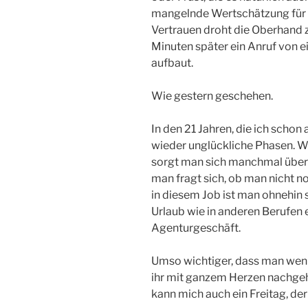
mangelnde Wertschätzung für d
Vertrauen droht die Oberhand z
Minuten später ein Anruf von ei
aufbaut.
Wie gestern geschehen.
In den 21 Jahren, die ich schon
wieder unglückliche Phasen. W
sorgt man sich manchmal über 
man fragt sich, ob man nicht n
in diesem Job ist man ohnehin 
Urlaub wie in anderen Berufen 
Agenturgeschäft.
Umso wichtiger, dass man weni
ihr mit ganzem Herzen nachgehe
kann mich auch ein Freitag, der