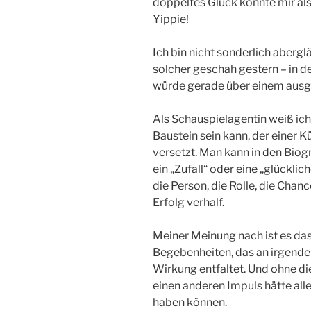
doppeltes Glück könnte mir als
Yippie!
Ich bin nicht sonderlich aberg
solcher geschah gestern – in 
würde gerade über einem ausg
Als Schauspielagentin weiß ich
Baustein sein kann, der einer 
versetzt. Man kann in den Biogr
ein „Zufall“ oder eine „glückli
die Person, die Rolle, die Cha
Erfolg verhalf.
Meiner Meinung nach ist es da
Begebenheiten, das an irgende
Wirkung entfaltet. Und ohne di
einen anderen Impuls hätte all
haben können.