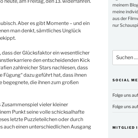
o heute, am Freitag, den 13. widerfahren.
meinem Blog 
meine indivi
aus der Filmw
läubisch. Aber es gibt Momente – und ein
nur Schauspi
denen man denkt, sämtliches Unglück
ekippt.
, dass der Glücksfaktor ein wesentlicher
Suchen
Künstlerkarriere den entscheidenden Kick
nach:
afien zahlreicher Stars nachlesen, dass
che Fügung“ dazu geführt hat, dass ihnen
SOCIAL ME
nce begegnete, die ihnen zum großen
Folge uns au
s Zusammenspiel vieler kleiner
Folge uns au
inem Punkt seine volle schicksalhafte
eses letzte Puzzleteilchen oder durch
es auch einen unterschiedlichen Ausgang
MITGLIED 