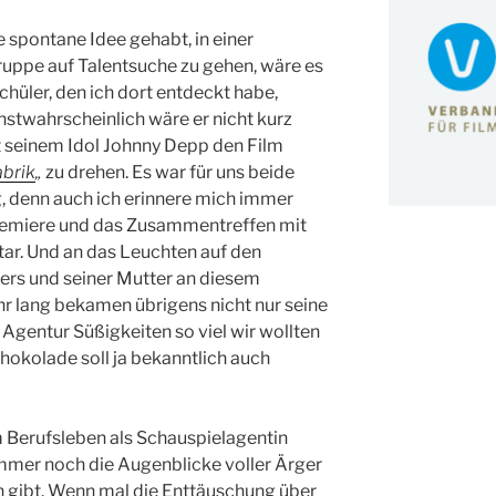
ie spontane Idee gehabt, in einer
ppe auf Talentsuche zu gehen, wäre es
chüler, den ich dort entdeckt habe,
twahrscheinlich wäre er nicht kurz
 seinem Idol Johnny Depp den Film
abrik
„
zu drehen. Es war für uns beide
, denn auch ich erinnere mich immer
remiere und das Zusammentreffen mit
ar. Und an das Leuchten auf den
ers und seiner Mutter an diesem
r lang bekamen übrigens nicht nur seine
 Agentur Süßigkeiten so viel wir wollten
hokolade soll ja bekanntlich auch
Berufsleben als Schauspielagentin
immer noch die Augenblicke voller Ärger
ch gibt. Wenn mal die Enttäuschung über