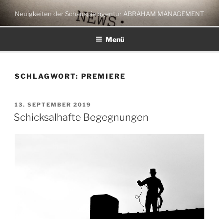
Zum
Neuigkeiten der Schauspielagentur ABRAHAM MANAGEMENT
Inhalt
springen
Menü
SCHLAGWORT:
PREMIERE
VERÖFFENTLICHT
13. SEPTEMBER 2019
AM
Schicksalhafte Begegnungen