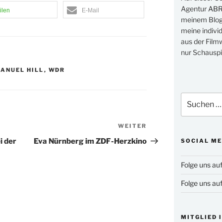
Agentur
AB
ilen
E-Mail
meinem Blog 
meine indivi
aus der Filmw
nur Schauspi
ANUEL HILL
,
WDR
Suchen
nach:
WEITER
Nächster
Beitrag
i der
Eva Nürnberg im ZDF-Herzkino
SOCIAL ME
Folge uns au
Folge uns au
MITGLIED 