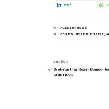
teilen
te
KATEGORIEN
AGENTURNEWS
SCHLAGWÖRTER
COSMO
,
HYPE DIE SERIE
,
M
Beitragsnavigation
Vorheriger
ZURÜCK
Beitrag
Drehstart für Roger Bonjour be
SOKO Köln