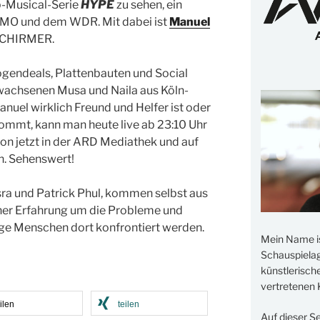
p-Musical-Serie
HYPE
zu sehen, ein
SMO und dem WDR. Mit dabei ist
Manuel
n SCHIRMER.
gendeals, Plattenbauten und Social
wachsenen Musa und Naila aus Köln-
anuel wirklich Freund und Helfer ist oder
kommt, kann man heute live ab 23:10 Uhr
on jetzt in der ARD Mediathek und auf
. Sehenswert!
ra und Patrick Phul, kommen selbst aus
ner Erfahrung um die Probleme und
nge Menschen dort konfrontiert werden.
Mein Name i
Schauspielage
künstlerisch
vertretenen K
ilen
teilen
Auf dieser S