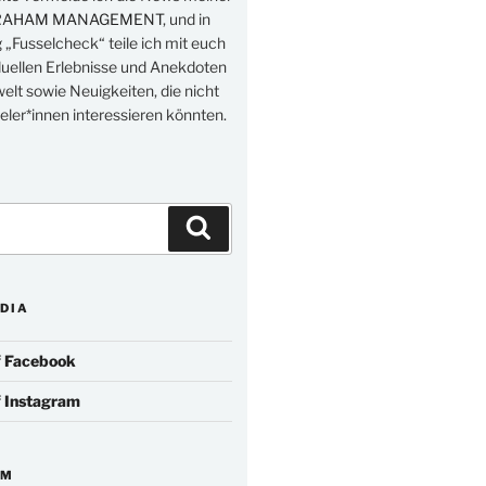
RAHAM MANAGEMENT
, und in
„Fusselcheck“ teile ich mit euch
duellen Erlebnisse und Anekdoten
elt sowie Neuigkeiten, die nicht
eler*innen interessieren könnten.
Suchen
DIA
f
Facebook
f
Instagram
IM