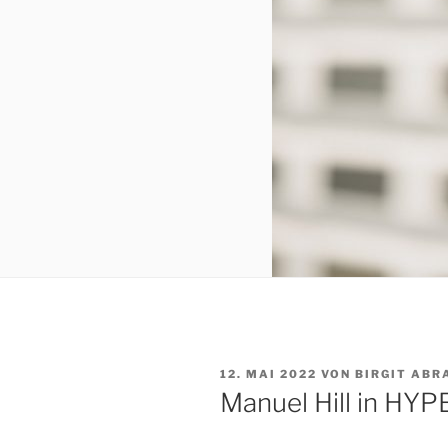
VERÖFFENTLICHT
12. MAI 2022
VON
BIRGIT AB
AM
Manuel Hill in HYP