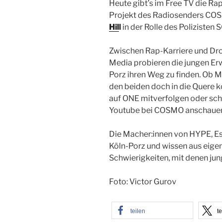
Heute gibt’s im Free TV die Ra
Projekt des Radiosenders CO
Hil
l
in der Rolle des Poliziste
Zwischen Rap-Karriere und Dro
Media probieren die jungen Er
Porz ihren Weg zu finden. Ob M
den beiden doch in die Quere 
auf ONE mitverfolgen oder sch
Youtube bei COSMO anschauen
Die Macher:innen von HYPE, Es
Köln-Porz und wissen aus eige
Schwierigkeiten, mit denen ju
Foto: Victor Gurov
teilen
te