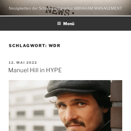
Zum
Neuigkeiten der Schauspielagentur ABRAHAM MANAGEMENT
Inhalt
springen
Menü
SCHLAGWORT:
WDR
VERÖFFENTLICHT
12. MAI 2022
AM
Manuel Hill in HYPE