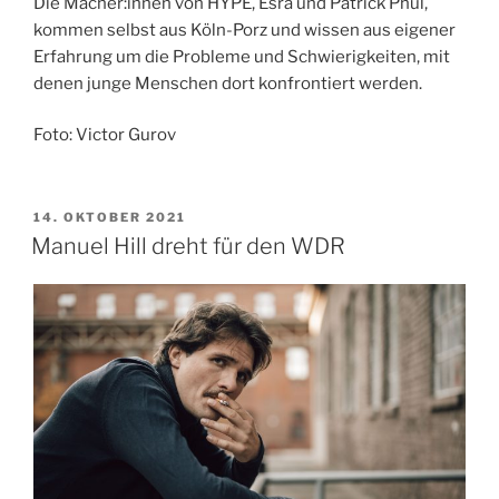
Die Macher:innen von HYPE, Esra und Patrick Phul,
kommen selbst aus Köln-Porz und wissen aus eigener
Erfahrung um die Probleme und Schwierigkeiten, mit
denen junge Menschen dort konfrontiert werden.
Foto: Victor Gurov
VERÖFFENTLICHT
14. OKTOBER 2021
AM
Manuel Hill dreht für den WDR