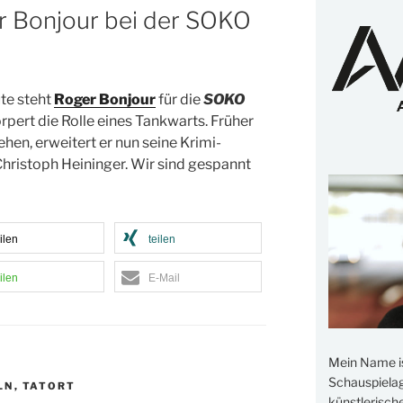
er Bonjour bei der SOKO
te steht
Roger Bonjour
für die
SOKO
pert die Rolle eines Tankwarts. Früher
ehen, erweitert er nun seine Krimi-
hristoph Heininger. Wir sind gespannt
ilen
teilen
ilen
E-Mail
Mein Name i
Schauspielage
LN
,
TATORT
künstlerisch