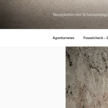
Zum
Inhalt
springen
Neuigkeiten der Schauspie
Agenturnews
Fusselcheck – 