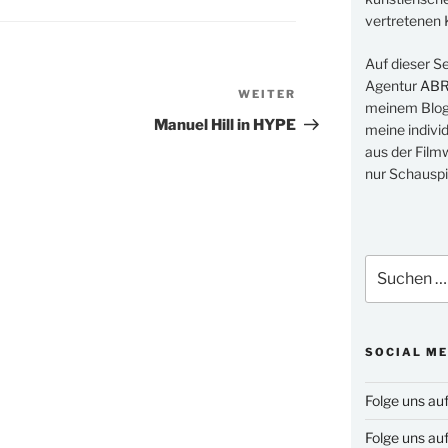
vertretenen K
Auf dieser S
Agentur
AB
WEITER
Nächster
meinem Blog 
Beitrag
Manuel Hill in HYPE
meine indivi
aus der Filmw
nur Schauspi
Suchen
nach:
SOCIAL ME
Folge uns au
Folge uns au