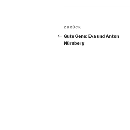
Beitragsnavigation
Vorheriger
ZURÜCK
Beitrag
Gute Gene: Eva und Anton
Nürnberg