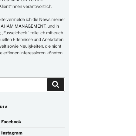
lient*innen verantwortlich.
eite vermelde ich die News meiner
RAHAM MANAGEMENT
, und in
„Fusselcheck“ teile ich mit euch
duellen Erlebnisse und Anekdoten
elt sowie Neuigkeiten, die nicht
eler*innen interessieren könnten.
Suchen
DIA
f
Facebook
f
Instagram