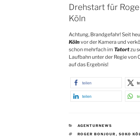
AM
Drehstart für Rog
Köln
Achtung, Brandgefahr! Seit heu
Köln
vor der Kamera und verkör
schon mehrfach im
Tatort
zu s
Laufbahn unter der Regie von C
auf das Ergebnis!
teilen
te
teilen
te
KATEGORIEN
AGENTURNEWS
SCHLAGWÖRTER
ROGER BONJOUR
,
SOKO KÖ