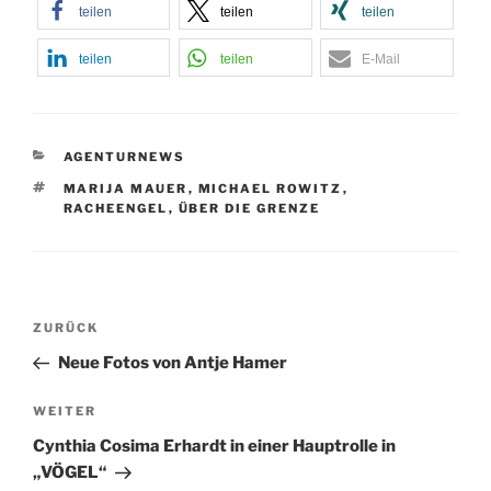
teilen
teilen
teilen
teilen
teilen
E-Mail
KATEGORIEN
AGENTURNEWS
SCHLAGWÖRTER
MARIJA MAUER
,
MICHAEL ROWITZ
,
RACHEENGEL
,
ÜBER DIE GRENZE
Beitragsnavigation
Vorheriger
ZURÜCK
Beitrag
Neue Fotos von Antje Hamer
Nächster
WEITER
Beitrag
Cynthia Cosima Erhardt in einer Hauptrolle in
„VÖGEL“