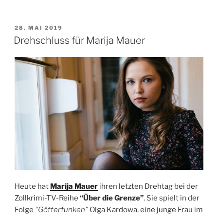
VERÖFFENTLICHT
28. MAI 2019
AM
Drehschluss für Marija Mauer
Heute hat
Marija Mauer
ihren letzten Drehtag bei der
Zollkrimi-TV-Reihe
“Über die Grenze”
. Sie spielt in der
Folge
“Götterfunken”
Olga Kardowa, eine junge Frau im