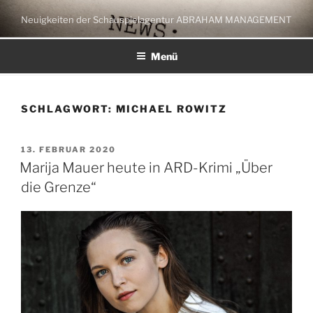
Zum
Neuigkeiten der Schauspielagentur ABRAHAM MANAGEMENT
Inhalt
springen
Menü
SCHLAGWORT:
MICHAEL ROWITZ
VERÖFFENTLICHT
13. FEBRUAR 2020
AM
Marija Mauer heute in ARD-Krimi „Über
die Grenze“