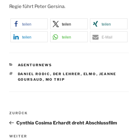
Regie führt Peter Gersina.
teilen
teilen
teilen
teilen
teilen
E-Mail
KATEGORIEN
AGENTURNEWS
SCHLAGWÖRTER
DANIEL RODIC
,
DER LEHRER
,
ELMO
,
JEANNE
GOURSAUD
,
MO TRIP
Beitragsnavigation
Vorheriger
ZURÜCK
Beitrag
Cynthia Cosima Erhardt dreht Abschlussfilm
Nächster
WEITER