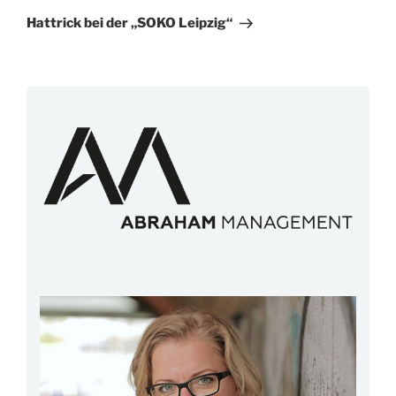
Beitrag
Hattrick bei der „SOKO Leipzig“