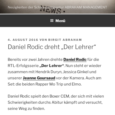
Zum
Neuigkeiten der Schauspielagentur ABRAHAM MANAGEMENT
Inhalt
springen
Menü
VERÖFFENTLICHT
4. AUGUST 2016
VON
BIRGIT ABRAHAM
AM
Daniel Rodic dreht „Der Lehrer“
Bereits vor zwei Jahren drehte
Daniel Rodic
für die
RTL-Erfolgsserie
„Der Lehrer“
. Nun steht er wieder
zusammen mit Hendrik Duryn, Jessica Ginkel und
unserer
Jeanne Goursaud
vor der Kamera. Auch am
Set: die beiden Rapper Mo Trip und Elmo.
Daniel Rodic spielt den Boxer CEM, der sich mit vielen
Schwierigkeiten durchs Abitur kämpft und versucht,
seine Weg zu finden.