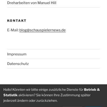
Dreharbeiten von Manuel Hill
KONTAKT
E-Mail:
blog@schauspielernews.de
Impressum
Datenschutz
Folge
Folge
Hallo! Könnten wir bitte einige zusätzliche Dienste für
Betrieb &
Statistik
aktivieren? Sie können Ihre Zustimmung später
uns
uns
jederzeit ändern oder zurückziehen.
auf
auf
Datenschutz
Stolz präsentiert von WordPress