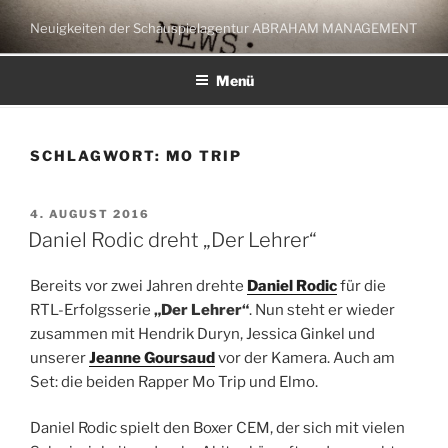
Zum
Neuigkeiten der Schauspielagentur ABRAHAM MANAGEMENT
Inhalt
springen
Menü
SCHLAGWORT:
MO TRIP
VERÖFFENTLICHT
4. AUGUST 2016
AM
Daniel Rodic dreht „Der Lehrer“
Bereits vor zwei Jahren drehte
Daniel Rodic
für die
RTL-Erfolgsserie
„Der Lehrer“
. Nun steht er wieder
zusammen mit Hendrik Duryn, Jessica Ginkel und
unserer
Jeanne Goursaud
vor der Kamera. Auch am
Set: die beiden Rapper Mo Trip und Elmo.
Daniel Rodic spielt den Boxer CEM, der sich mit vielen