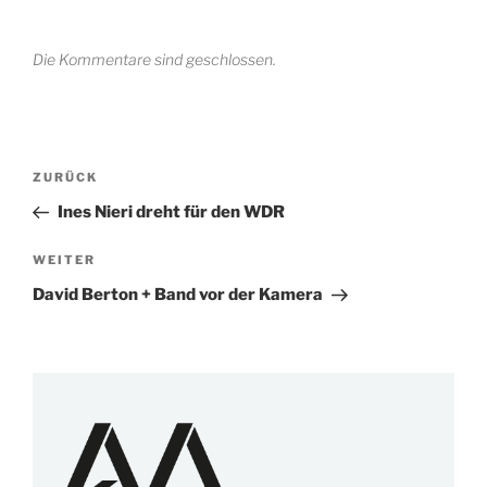
Die Kommentare sind geschlossen.
Beitragsnavigation
Vorheriger
ZURÜCK
Beitrag
Ines Nieri dreht für den WDR
Nächster
WEITER
Beitrag
David Berton + Band vor der Kamera