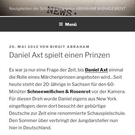
Zum
Neuigkeiten der Schauspielagentur ABRAHAM MANAGEMENT
Inhalt
springen
Menü
VERÖFFENTLICHT
29. MAI 2012
VON
BIRGIT ABRAHAM
AM
Daniel Axt spielt einen Prinzen
Es war ja nur eine Frage der Zeit, bis
Daniel Axt
einmal
die Rolle eines Märchenprinzen angeboten wird…Seit
heute steht der 20-Jährige in Sachsen für den 60-
Minüter
Schneeweißchen & Rosenrot
vor der Kamera.
Für diesen Dreh wurde Daniel eigens aus New York
eingeflogen, denn dort besucht der gebürtige
Deutsche zur Zeit eine renommierte Schauspielschule.
Den Sommer über verbringt der Jungdarsteller nun
hier in Deutschland.