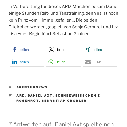
In Vorbereitung für dieses ARD-Märchen bekam Daniel
einige Stunden Reit- und Tanztraining, denn es ist noch
kein Prinz vom Himmel gefallen… Die beiden
Titelrollen werden gespielt von Sonja Gerhardt und Liv
Lisa Fries. Regie führt Sebastian Grobler.
teilen
teilen
teilen
teilen
teilen
E-Mail
KATEGORIEN
AGENTURNEWS
SCHLAGWÖRTER
ARD
,
DANIEL AXT
,
SCHNEEWEISSCHEN & R
OSENROT
,
SEBASTIAN GROBLER
7 Antworten auf „Daniel Axt spielt einen