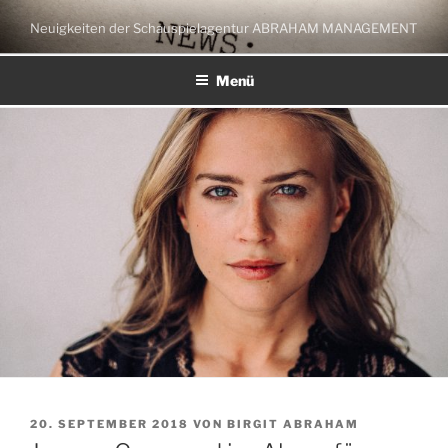
Zum
Neuigkeiten der Schauspielagentur ABRAHAM MANAGEMENT
Inhalt
springen
Menü
VERÖFFENTLICHT
20. SEPTEMBER 2018
VON
BIRGIT ABRAHAM
AM