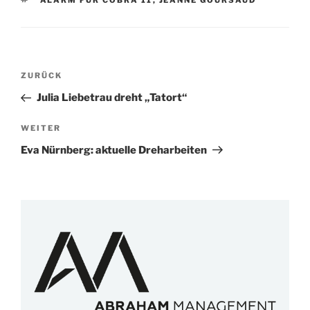
ALARM FÜR COBRA 11
,
JEANNE GOURSAUD
Beitragsnavigation
Vorheriger
ZURÜCK
Beitrag
Julia Liebetrau dreht „Tatort“
Nächster
WEITER
Beitrag
Eva Nürnberg: aktuelle Dreharbeiten