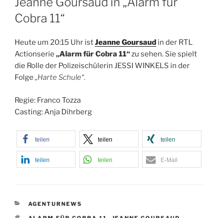
Jeanne Goursaud in „Alarm für
Cobra 11“
Heute um 20:15 Uhr ist
Jeanne Goursaud
in der RTL
Actionserie
„Alarm für Cobra 11“
zu sehen. Sie spielt
die Rolle der Polizeischülerin JESSI WINKELS in der
Folge
„Harte Schule“.
Regie: Franco Tozza
Casting: Anja Dihrberg
teilen
teilen
teilen
teilen
teilen
E-Mail
KATEGORIEN
AGENTURNEWS
SCHLAGWÖRTER