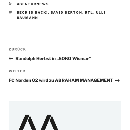
KATEGORIEN
AGENTURNEWS
SCHLAGWÖRTER
BECK IS BACK!
,
DAVID BERTON
,
RTL
,
ULLI
BAUMANN
Beitragsnavigation
Vorheriger
ZURÜCK
Beitrag
Randolph Herbst in „SOKO Wismar“
Nächster
WEITER
Beitrag
FC Norden 02 wird zu ABRAHAM MANAGEMENT