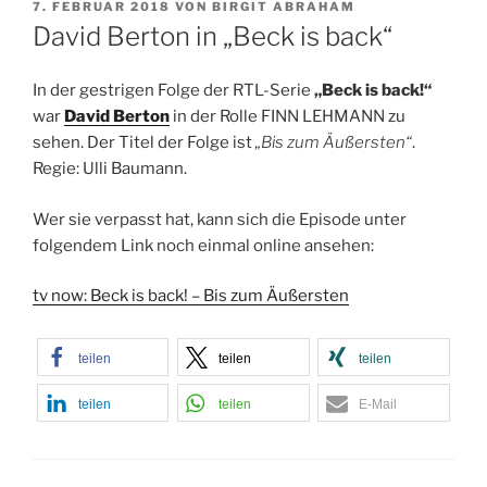
VERÖFFENTLICHT
7. FEBRUAR 2018
VON
BIRGIT ABRAHAM
AM
David Berton in „Beck is back“
In der gestrigen Folge der RTL-Serie
„Beck is back!“
war
David Berton
in der Rolle FINN LEHMANN zu
sehen. Der Titel der Folge ist
„Bis zum Äußersten“
.
Regie: Ulli Baumann.
Wer sie verpasst hat, kann sich die Episode unter
folgendem Link noch einmal online ansehen:
tv now: Beck is back! – Bis zum Äußersten
teilen
teilen
teilen
teilen
teilen
E-Mail