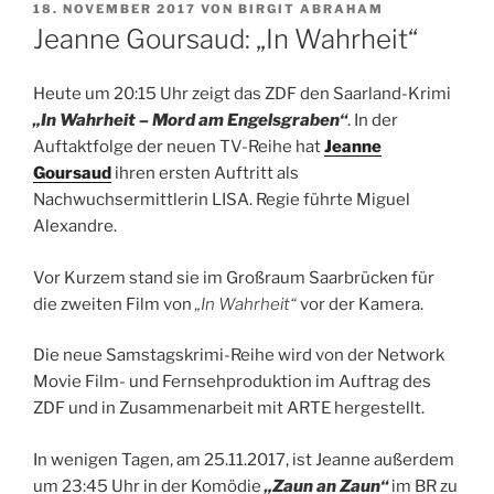
VERÖFFENTLICHT
18. NOVEMBER 2017
VON
BIRGIT ABRAHAM
AM
Jeanne Goursaud: „In Wahrheit“
Heute um 20:15 Uhr zeigt das ZDF den Saarland-Krimi
„In Wahrheit – Mord am Engelsgraben“
. In der
Auftaktfolge der neuen TV-Reihe hat
Jeanne
Goursaud
ihren ersten Auftritt als
Nachwuchsermittlerin LISA. Regie führte Miguel
Alexandre.
Vor Kurzem stand sie im Großraum Saarbrücken für
die zweiten Film von
„In Wahrheit“
vor der Kamera.
Die neue Samstagskrimi-Reihe wird von der Network
Movie Film- und Fernsehproduktion im Auftrag des
ZDF und in Zusammenarbeit mit ARTE hergestellt.
In wenigen Tagen, am 25.11.2017, ist Jeanne außerdem
um 23:45 Uhr in der Komödie
„Zaun an Zaun“
im BR zu