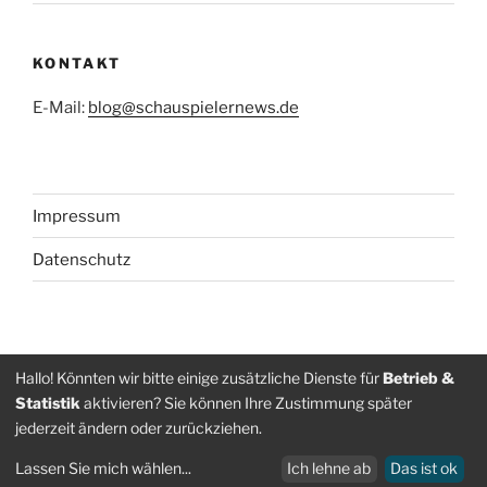
KONTAKT
E-Mail:
blog@schauspielernews.de
Impressum
Datenschutz
Folge
Folge
Hallo! Könnten wir bitte einige zusätzliche Dienste für
Betrieb &
Statistik
aktivieren? Sie können Ihre Zustimmung später
uns
uns
jederzeit ändern oder zurückziehen.
auf
auf
Datenschutz
Stolz präsentiert von WordPress
Facebook
Instagram
Lassen Sie mich wählen
...
Ich lehne ab
Das ist ok