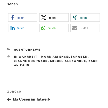
sehen.
teilen
teilen
teilen
teilen
teilen
E-Mail
KATEGORIEN
AGENTURNEWS
SCHLAGWÖRTER
IN WAHRHEIT - MORD AM ENGELSGRABEN
,
JEANNE GOURSAUD
,
MIGUEL ALEXANDRE
,
ZAUN
AN ZAUN
Beitragsnavigation
Vorheriger
ZURÜCK
Beitrag
Ela Cosen im Tatwerk