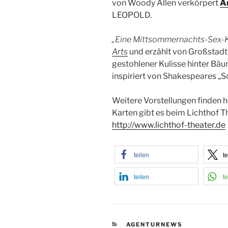
von Woody Allen verkörpert
A
LEOPOLD.
„Eine Mittsommernachts-Sex-
Arts
und erzählt von Großstadtn
gestohlener Kulisse hinter Bäu
inspiriert von Shakespeares 
Weitere Vorstellungen finden h
Karten gibt es beim Lichthof T
http://www.lichthof-theater.de
teilen
te
teilen
te
KATEGORIEN
AGENTURNEWS