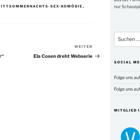
nur Schauspi
MITTSOMMERNACHTS-SEX-KOMÖDIE
,
Suchen
nach:
WEITER
Nächster
Beitrag
r“
Ela Cosen dreht Webserie
SOCIAL ME
Folge uns au
Folge uns au
MITGLIED 