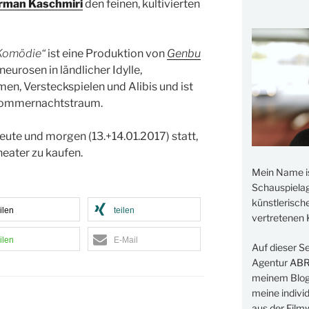
rman Kaschmiri
den feinen, kultivierten
Komödie“
ist eine Produktion von
Genbu
eurosen in ländlicher Idylle,
men, Versteckspielen und Alibis und ist
„Sommernachtstraum.
eute und morgen (13.+14.01.2017) statt,
heater zu kaufen.
Mein Name i
Schauspielage
künstlerisch
ilen
teilen
vertretenen K
ilen
E-Mail
Auf dieser S
Agentur
AB
meinem Blog 
meine indivi
aus der Filmw