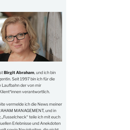
st
Birgit Abraham
, und ich bin
ntin. Seit 1997 bin ich für die
e Laufbahn der von mir
lient*innen verantwortlich.
eite vermelde ich die News meiner
RAHAM MANAGEMENT
, und in
„Fusselcheck“ teile ich mit euch
duellen Erlebnisse und Anekdoten
elt sowie Neuigkeiten, die nicht