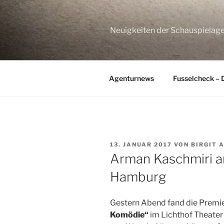
Zum
Inhalt
springen
Neuigkeiten der Schauspie
Agenturnews
Fusselcheck – 
VERÖFFENTLICHT
13. JANUAR 2017
VON
BIRGIT 
AM
Arman Kaschmiri a
Hamburg
Gestern Abend fand die Premi
Komödie“
im Lichthof Theater