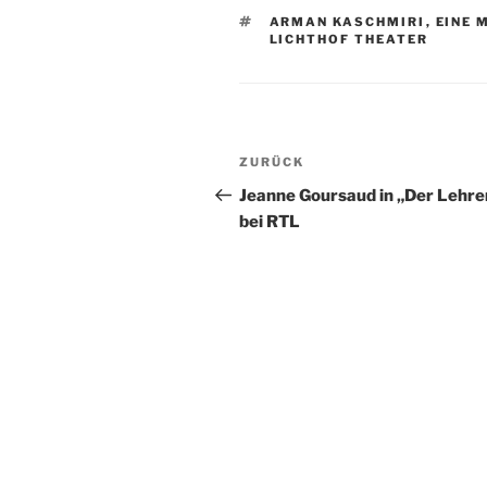
SCHLAGWÖRTER
ARMAN KASCHMIRI
,
EINE 
LICHTHOF THEATER
Beitragsnavigation
Vorheriger
ZURÜCK
Beitrag
Jeanne Goursaud in „Der Lehre
bei RTL