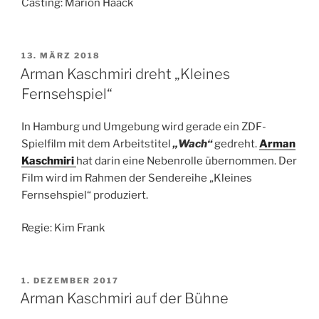
Casting: Marion Haack
VERÖFFENTLICHT
13. MÄRZ 2018
AM
Arman Kaschmiri dreht „Kleines
Fernsehspiel“
In Hamburg und Umgebung wird gerade ein ZDF-
Spielfilm mit dem Arbeitstitel
„Wach“
gedreht.
Arman
Kaschmiri
hat darin eine Nebenrolle übernommen. Der
Film wird im Rahmen der Sendereihe „Kleines
Fernsehspiel“ produziert.
Regie: Kim Frank
VERÖFFENTLICHT
1. DEZEMBER 2017
AM
Arman Kaschmiri auf der Bühne