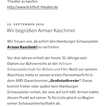
Theater zu kaufen.
http://www.lichthof-theater.de
VERÖFFENTLICHT
22. SEPTEMBER 2016
AM
Wir begrüßen Arman Kaschmiri
Wir freuen uns, ab sofort den Hamburger Schauspieler
Arman Kaschmiri
zu vertreten.
Vor drei Jahren erhielt der heute 31-Jährige sein
Diplom zur Bühnenreife an der
Artrium
Schauspielschule für Bühne und Film
. Noch vor seinem
Abschluss hatte er seinen ersten Fernsehauftritt in
dem ARD-Dauerbrenner
„Großstadtrevier“
. Daran
kommt früher oder später kein Hamburger
Schauspieler vorbei, der was auf sich hält. Arman hakte
diesen Punkt auf seiner To Do Liste gleich zu Beginn
seiner Schauspielerlaufbahn ab.