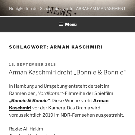
Zum
Neuigkeiten der Schauspielagentur ABRAHAM MANAGEMENT
Inhalt
springen
Menü
SCHLAGWORT:
ARMAN KASCHMIRI
VERÖFFENTLICHT
13. SEPTEMBER 2018
AM
Arman Kaschmiri dreht „Bonnie & Bonnie“
In Hamburg und Umgebung entsteht derzeit im
Rahmen der
„Nordlichter“
-Filmreihe der Spielfilm
„Bonnie & Bonnie“
. Diese Woche steht
Arman
Kaschmiri
vor der Kamera. Das Drama wird
voraussichtlich 2019 im NDR-Fernsehen ausgestrahlt.
Regie: Ali Hakim