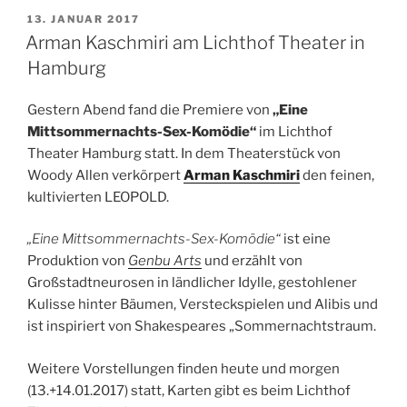
VERÖFFENTLICHT
13. JANUAR 2017
AM
Arman Kaschmiri am Lichthof Theater in
Hamburg
Gestern Abend fand die Premiere von
„Eine
Mittsommernachts-Sex-Komödie“
im Lichthof
Theater Hamburg statt. In dem Theaterstück von
Woody Allen verkörpert
Arman Kaschmiri
den feinen,
kultivierten LEOPOLD.
„Eine Mittsommernachts-Sex-Komödie“
ist eine
Produktion von
Genbu Arts
und erzählt von
Großstadtneurosen in ländlicher Idylle, gestohlener
Kulisse hinter Bäumen, Versteckspielen und Alibis und
ist inspiriert von Shakespeares „Sommernachtstraum.
Weitere Vorstellungen finden heute und morgen
(13.+14.01.2017) statt, Karten gibt es beim Lichthof