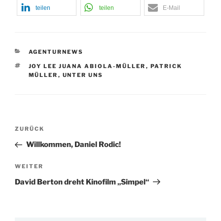
teilen
teilen
E-Mail
KATEGORIEN
AGENTURNEWS
SCHLAGWÖRTER
JOY LEE JUANA ABIOLA-MÜLLER
,
PATRICK
MÜLLER
,
UNTER UNS
Beitragsnavigation
Vorheriger
ZURÜCK
Beitrag
Willkommen, Daniel Rodic!
Nächster
WEITER
Beitrag
David Berton dreht Kinofilm „Simpel“