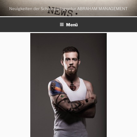
Zum
Neuigkeiten der Schauspielagentur ABRAHAM MANAGEMENT
Inhalt
springen
Menü