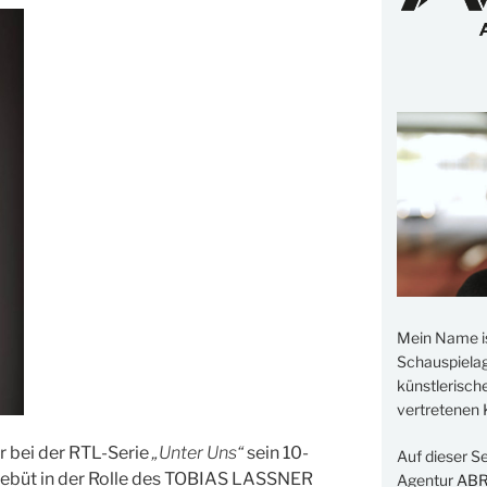
Mein Name i
Schauspielage
künstlerisch
vertretenen K
r bei der RTL-Serie
„Unter Uns“
sein 10-
Auf dieser S
 Debüt in der Rolle des TOBIAS LASSNER
Agentur
AB