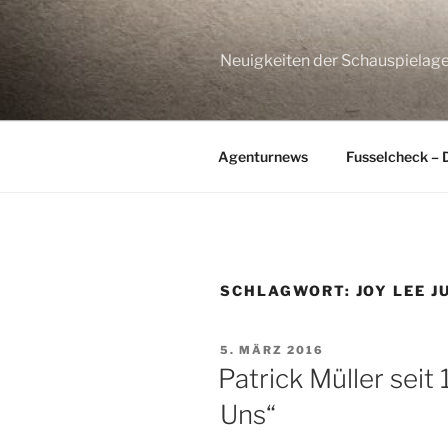
Zum
Inhalt
springen
Neuigkeiten der Schauspie
Agenturnews
Fusselcheck – 
SCHLAGWORT:
JOY LEE 
VERÖFFENTLICHT
5. MÄRZ 2016
AM
Patrick Müller seit
Uns“