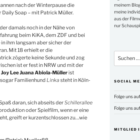
annen nach der Winterpause die
meinem Blog 
meine indivi
 Daily Soap – mit Patrick Müller.
aus der Filmw
nur Schauspi
, der damals noch in der Nähe von
fahrung beim KiKA, dem ZDF und bei
 in ihm langsam aber sicher der
an. Mit 18 erhielt er die
Suchen
atrick zögerte keine Sekunde und zog
nach:
ischen ist er fest in NRW und mit der
u
Joy Lee Juana Abiola-Müller
ist
nd sogar Familienhund
Linka
steht in Köln-
SOCIAL ME
Folge uns au
Spaß daran, sich abseits der
Schillerallee
Folge uns au
roduktion oder Spielfilm, wenn er eine
eht, greift er kurzentschlossen zu…wie
MITGLIED 