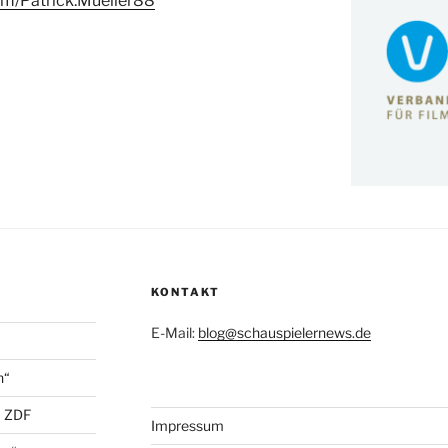
m/Patrick.Mueller88
KONTAKT
E-Mail:
blog@schauspielernews.de
n“
+ ZDF
Impressum