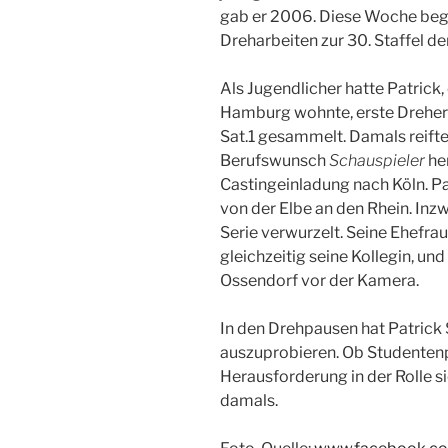
gab er 2006. Diese Woche beg
Dreharbeiten zur 30. Staffel der
Als Jugendlicher hatte Patrick
Hamburg wohnte, erste Dreher
Sat.1 gesammelt. Damals reifte
Berufswunsch
Schauspieler
her
Castingeinladung nach Köln. P
von der Elbe an den Rhein. Inzw
Serie verwurzelt. Seine Ehefra
gleichzeitig seine Kollegin, u
Ossendorf vor der Kamera.
In den Drehpausen hat Patrick 
auszuprobieren. Ob Studentenp
Herausforderung in der Rolle si
damals.