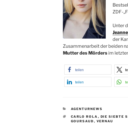
Bestsel
ZDF-„F
Unter d
Jeanne
der Kam
Zusammenarbeit der beiden nac
Mutter des Mörders
im letzten
teilen
te
teilen
te
KATEGORIEN
AGENTURNEWS
SCHLAGWÖRTER
CARLO ROLA
,
DIE SIEBTE 
GOURSAUD
,
VERNAU