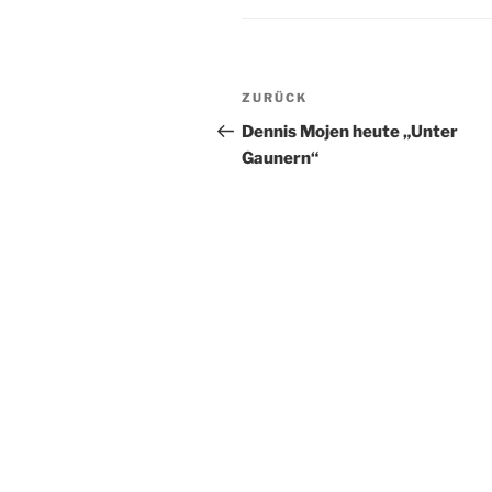
Beitragsnavigation
Vorheriger
ZURÜCK
Beitrag
Dennis Mojen heute „Unter
Gaunern“