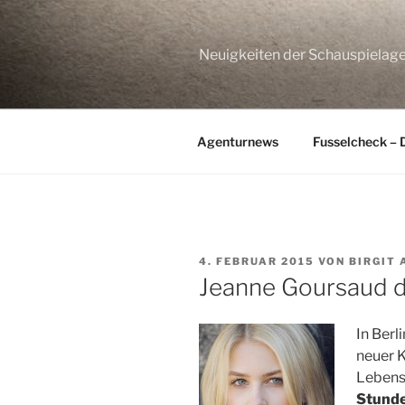
Zum
Inhalt
springen
Neuigkeiten der Schauspie
Agenturnews
Fusselcheck – 
VERÖFFENTLICHT
4. FEBRUAR 2015
VON
BIRGIT
AM
Jeanne Goursaud d
In Berl
neuer K
Lebens
Stund