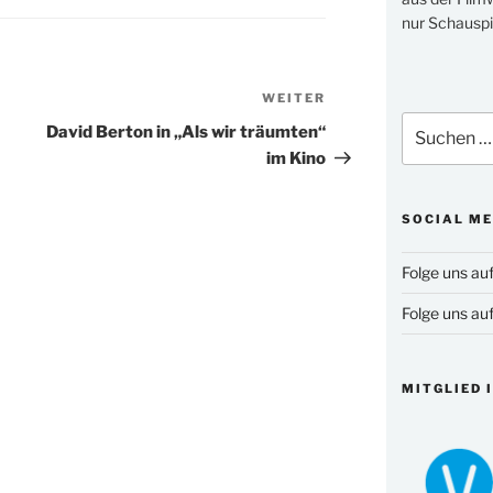
nur Schauspi
WEITER
Nächster
Suchen
Beitrag
David Berton in „Als wir träumten“
nach:
im Kino
SOCIAL ME
Folge uns au
Folge uns au
MITGLIED 