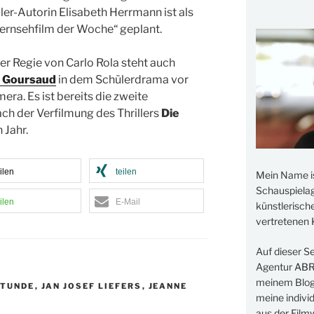
ler-Autorin Elisabeth Herrmann ist als
ernsehfilm der Woche“ geplant.
er Regie von Carlo Rola steht auch
 Goursaud
in dem Schülerdrama vor
era. Es ist bereits die zweite
h der Verfilmung des Thrillers
Die
 Jahr.
ilen
teilen
Mein Name i
Schauspielage
ilen
E-Mail
künstlerisch
vertretenen K
Auf dieser S
Agentur
AB
meinem Blog 
STUNDE
,
JAN JOSEF LIEFERS
,
JEANNE
meine indivi
aus der Filmw