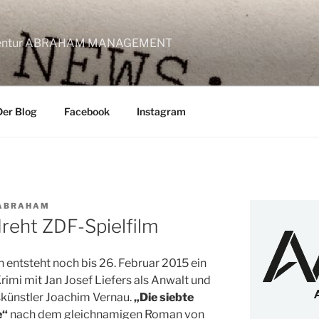
lagentur ABRAHAM MANAGEMENT
Der Blog
Facebook
Instagram
 ABRAHAM
reht ZDF-Spielfilm
in entsteht noch bis 26. Februar 2015 ein
rimi mit Jan Josef Liefers als Anwalt und
künstler Joachim Vernau.
„Die siebte
e“
nach dem gleichnamigen Roman von