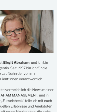
st
Birgit Abraham
, und ich bin
ntin. Seit 1997 bin ich für die
e Laufbahn der von mir
lient*innen verantwortlich.
eite vermelde ich die News meiner
RAHAM MANAGEMENT
, und in
„Fusselcheck“ teile ich mit euch
duellen Erlebnisse und Anekdoten
elt sowie Neuigkeiten, die nicht