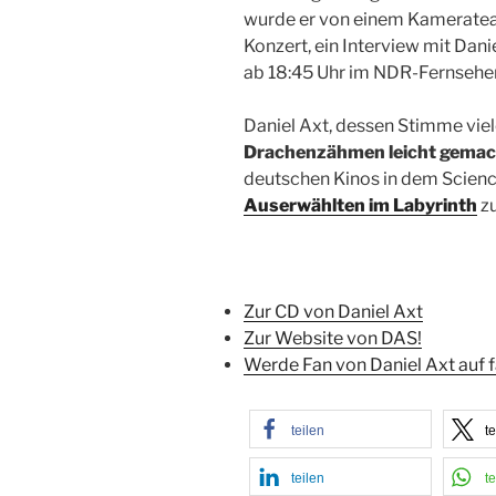
wurde er von einem Kameratea
Konzert, ein Interview mit Dani
ab 18:45 Uhr im NDR-Fernsehe
Daniel Axt, dessen Stimme vie
Drachenzähmen leicht gemach
deutschen Kinos in dem Science
Auserwählten im Labyrinth
zu
Zur CD von Daniel Axt
Zur Website von DAS!
Werde Fan von Daniel Axt auf
teilen
te
teilen
te