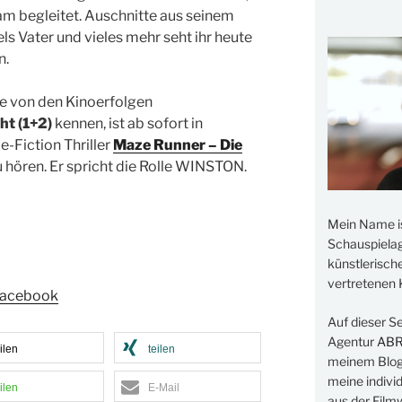
m begleitet. Auschnitte aus seinem
els Vater und vieles mehr seht ihr heute
n.
le von den Kinoerfolgen
t (1+2)
kennen, ist ab sofort in
-Fiction Thriller
Maze Runner – Die
 hören. Er spricht die Rolle WINSTON.
Mein Name i
Schauspielage
künstlerisch
vertretenen K
 facebook
Auf dieser S
Agentur
AB
ilen
teilen
meinem Blog 
meine indivi
ilen
E-Mail
aus der Filmw