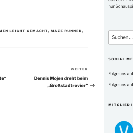
nur Schauspi
MEN LEICHT GEMACHT
,
MAZE RUNNER
,
Suchen
nach:
SOCIAL ME
WEITER
Nächster
Folge uns au
Beitrag
te“
Dennis Mojen dreht beim
Folge uns au
„Großstadtrevier“
MITGLIED 