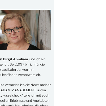
st
Birgit Abraham
, und ich bin
ntin. Seit 1997 bin ich für die
e Laufbahn der von mir
lient*innen verantwortlich.
eite vermelde ich die News meiner
RAHAM MANAGEMENT
, und in
„Fusselcheck“ teile ich mit euch
duellen Erlebnisse und Anekdoten
elt sowie Neuigkeiten, die nicht