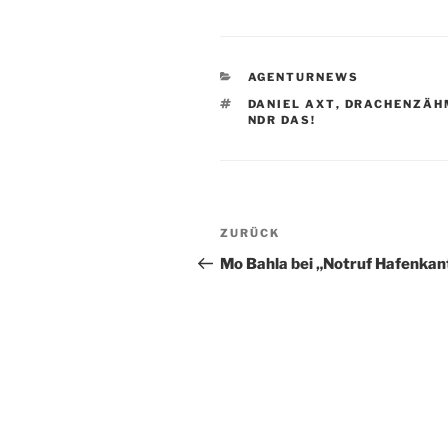
KATEGORIEN
AGENTURNEWS
SCHLAGWÖRTER
DANIEL AXT
,
DRACHENZÄH
NDR DAS!
Beitragsnavigation
Vorheriger
ZURÜCK
Beitrag
Mo Bahla bei „Notruf Hafenkan