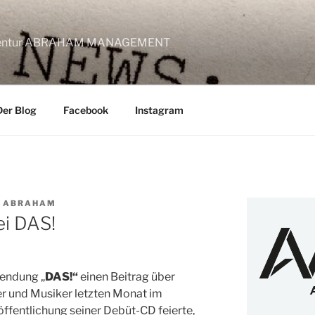
lagentur ABRAHAM MANAGEMENT
Der Blog
Facebook
Instagram
T ABRAHAM
ei DAS!
Sendung „
DAS!“
einen Beitrag über
ler und Musiker letzten Monat im
ffentlichung seiner Debüt-CD feierte,