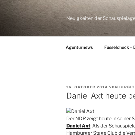
Zum
Inhalt
springen
Neuigkeiten der Schauspie
Agenturnews
Fusselcheck – 
VERÖFFENTLICHT
16. OKTOBER 2014
VON
BIRGI
AM
Daniel Axt heute b
Der NDR zeigt heute in seiner 
Daniel Axt
. Als der Schauspie
Hamburger Stage Club die Verö