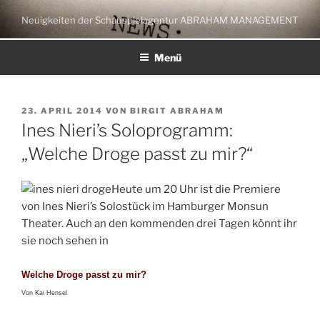
Zum
Neuigkeiten der Schauspielagentur ABRAHAM MANAGEMENT
Inhalt
springen
Menü
VERÖFFENTLICHT
23. APRIL 2014
VON
BIRGIT ABRAHAM
AM
Ines Nieri’s Soloprogramm:
„Welche Droge passt zu mir?“
Heute um 20 Uhr ist die Premiere
von Ines Nieri’s Solostück im Hamburger Monsun
Theater. Auch an den kommenden drei Tagen könnt ihr
sie noch sehen in
Welche Droge passt zu mir?
Von Kai Hensel