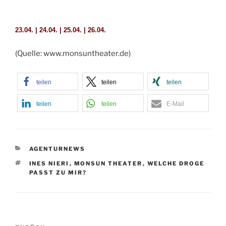
23.04.
|
24.04.
|
25.04.
|
26.04.
(Quelle: www.monsuntheater.de)
teilen
teilen
teilen
teilen
teilen
E-Mail
KATEGORIEN
AGENTURNEWS
SCHLAGWÖRTER
INES NIERI
,
MONSUN THEATER
,
WELCHE DROGE
PASST ZU MIR?
Beitragsnavigation