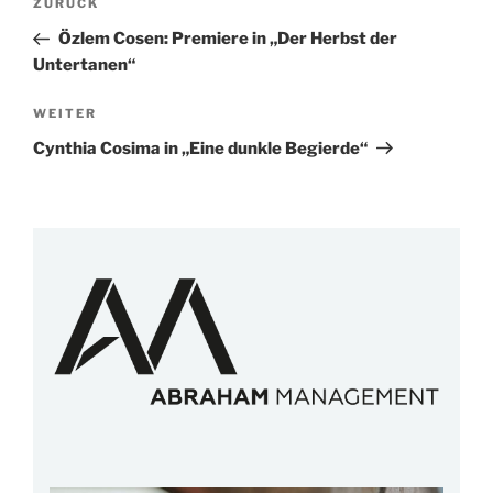
Vorheriger
ZURÜCK
Beitrag
Özlem Cosen: Premiere in „Der Herbst der
Untertanen“
Nächster
WEITER
Beitrag
Cynthia Cosima in „Eine dunkle Begierde“