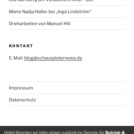
Marie Nadja Haller bei „Inga Lindström“
Dreharbeiten von Manuel Hill
KONTAKT
E-Mail:
blog@schauspielernews.de
Impressum
Datenschutz
Folge
Folge
Hallo! Könnten wir bitte einige zusätzliche Dienste für
Betrieb &