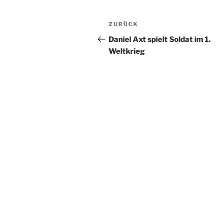
Beitragsnavigation
Vorheriger
ZURÜCK
Beitrag
Daniel Axt spielt Soldat im 1.
Weltkrieg