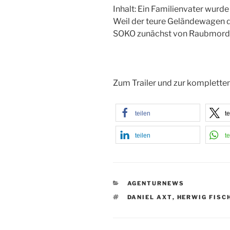
Inhalt: Ein Familienvater wurd
Weil der teure Geländewagen d
SOKO zunächst von Raubmord au
Zum Trailer und zur kompletten
teilen
te
teilen
te
KATEGORIEN
AGENTURNEWS
SCHLAGWÖRTER
DANIEL AXT
,
HERWIG FISC