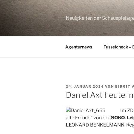
Zum
Inhalt
springen
Neuigkeiten der Schauspie
Agenturnews
Fusselcheck – 
VERÖFFENTLICHT
24. JANUAR 2014
VON
BIRGIT
AM
Daniel Axt heute i
Im ZDF
alte Freund“ von der
SOKO-Lei
LEONARD BENKELMANN. Regie 