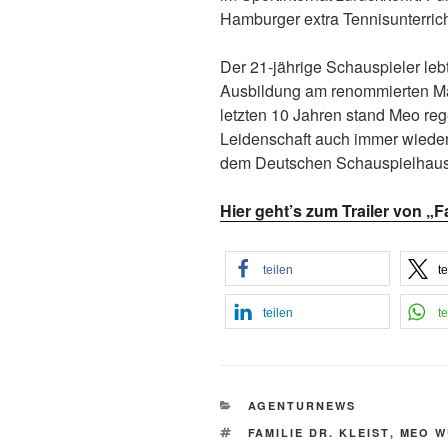
Hamburger extra Tennisunterrich
Der 21-jährige Schauspieler leb
Ausbildung am renommierten Max
letzten 10 Jahren stand Meo re
Leidenschaft auch immer wiede
dem Deutschen Schauspielhaus 
Hier geht’s zum Trailer von „Fa
teilen
te
teilen
te
KATEGORIEN
AGENTURNEWS
SCHLAGWÖRTER
FAMILIE DR. KLEIST
,
MEO W