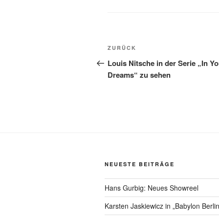
Beitragsnavigation
Vorheriger
ZURÜCK
Beitrag
Louis Nitsche in der Serie „In Y
Dreams“ zu sehen
NEUESTE BEITRÄGE
Hans Gurbig: Neues Showreel
Karsten Jaskiewicz in „Babylon Berlin