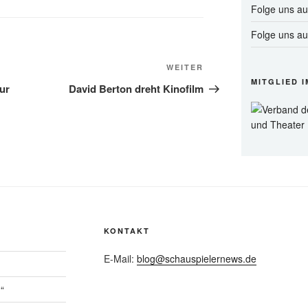
Folge uns a
Folge uns a
Nächster
WEITER
MITGLIED I
Beitrag
our
David Berton dreht Kinofilm
KONTAKT
E-Mail:
blog@schauspielernews.de
“