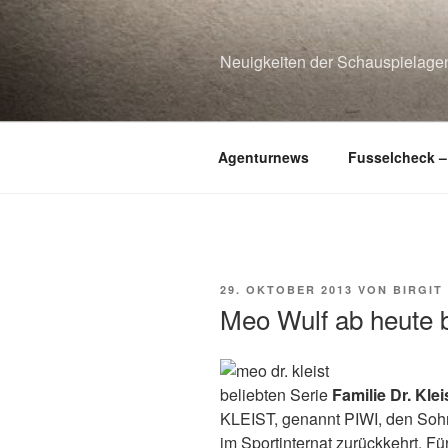
Zum
Inhalt
springen
Neuigkeiten der Schauspiel
Agenturnews
Fusselcheck –
VERÖFFENTLICHT
29. OKTOBER 2013
VON
BIRGIT
AM
Meo Wulf ab heute be
beliebten Serie
Familie Dr. Klei
KLEIST, genannt PIWI, den Sohn
im Sportinternat zurückkehrt. Fü