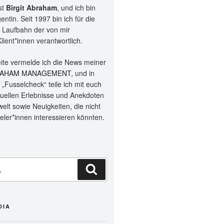
st
Birgit Abraham
, und ich bin
ntin. Seit 1997 bin ich für die
e Laufbahn der von mir
lient*innen verantwortlich.
eite vermelde ich die News meiner
AHAM MANAGEMENT
, und in
„Fusselcheck“ teile ich mit euch
duellen Erlebnisse und Anekdoten
elt sowie Neuigkeiten, die nicht
eler*innen interessieren könnten.
Suchen
DIA