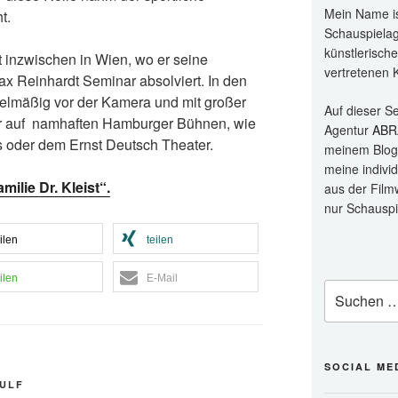
Mein Name i
t.
Schauspielage
künstlerisch
t inzwischen in Wien, wo er seine
vertretenen K
 Reinhardt Seminar absolviert. In den
gelmäßig vor der Kamera und mit großer
Auf dieser S
r auf namhaften Hamburger Bühnen, wie
Agentur
ABR
oder dem Ernst Deutsch Theater.
meinem Blog 
meine indivi
milie Dr. Kleist“.
aus der Filmw
nur Schauspi
ilen
teilen
ilen
E-Mail
Suchen
nach:
SOCIAL ME
ULF