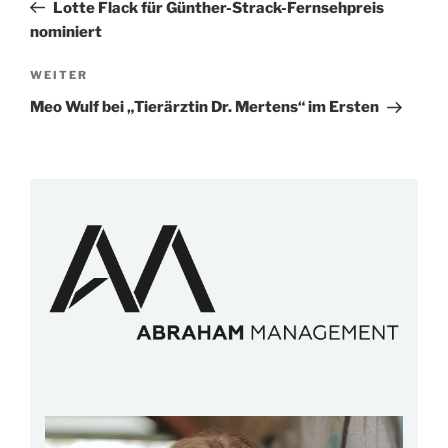
Beitrag
Lotte Flack für Günther-Strack-Fernsehpreis
nominiert
Nächster
WEITER
Beitrag
Meo Wulf bei „Tierärztin Dr. Mertens“ im Ersten