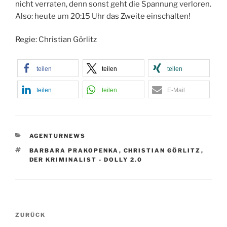
nicht verraten, denn sonst geht die Spannung verloren.
Also: heute um 20:15 Uhr das Zweite einschalten!
Regie: Christian Görlitz
teilen
teilen
teilen
teilen
teilen
E-Mail
KATEGORIEN
AGENTURNEWS
SCHLAGWÖRTER
BARBARA PRAKOPENKA
,
CHRISTIAN GÖRLITZ
,
DER KRIMINALIST - DOLLY 2.0
Beitragsnavigation
Vorheriger
ZURÜCK