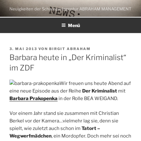
Zum
Neuigkeiten der Schauspielagentur ABRAHAM MANAGEMENT
Inhalt
springen
Menü
VERÖFFENTLICHT
3. MAI 2013
VON
BIRGIT ABRAHAM
AM
Barbara heute in „Der Kriminalist“
im ZDF
Wir freuen uns heute Abend auf
eine neue Episode aus der Reihe
Der Kriminalist
mit
Barbara Prakopenka
in der Rolle BEA WEIGAND.
Vor einem Jahr stand sie zusammen mit Christian
Berkel vor der Kamera…vielmehr lag sie, denn sie
spielt, wie zuletzt auch schon im
Tatort –
Wegwerfmädchen
, ein Mordopfer. Doch mehr sei noch