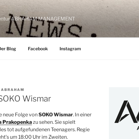
lagentur ABRAHAM MANAGEMENT
Der Blog
Facebook
Instagram
T ABRAHAM
i SOKO Wismar
e neue Folge von
SOKO Wismar
. In einer
a Prakopenka
zu sehen. Sie spielt
es tot aufgefundenen Teenagers. Regie
ht’s um 18:00 Uhr im Zweiten.