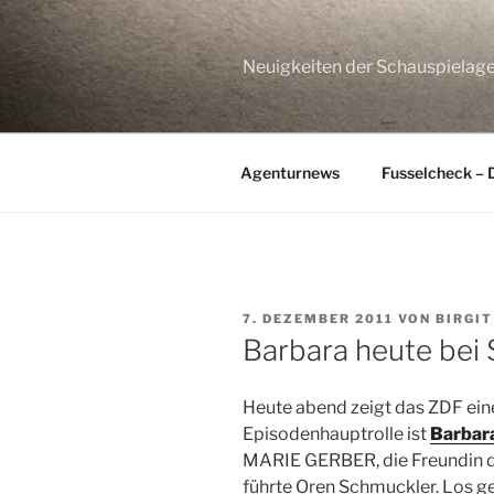
Zum
Inhalt
springen
Neuigkeiten der Schauspie
Agenturnews
Fusselcheck – 
VERÖFFENTLICHT
7. DEZEMBER 2011
VON
BIRGI
AM
Barbara heute be
Heute abend zeigt das ZDF ein
Episodenhauptrolle ist
Barbar
MARIE GERBER, die Freundin d
führte Oren Schmuckler. Los ge