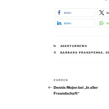
teilen
te
teilen
te
KATEGORIEN
AGENTURNEWS
SCHLAGWÖRTER
BARBARA PRAKOPENKA
,
O
Beitragsnavigation
Vorheriger
ZURÜCK
Beitrag
Dennis Mojen bei „In aller
Freundschaft“