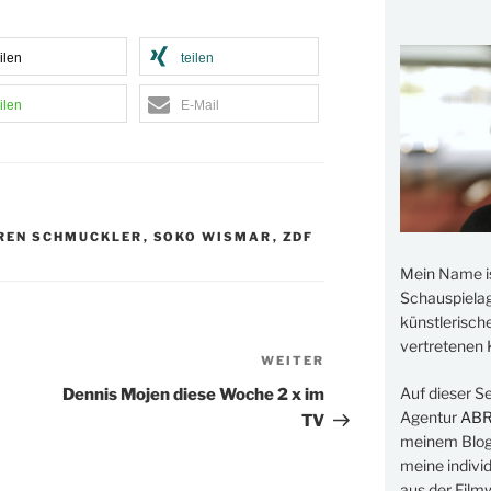
ilen
teilen
ilen
E-Mail
REN SCHMUCKLER
,
SOKO WISMAR
,
ZDF
Mein Name i
Schauspielage
künstlerisch
vertretenen K
WEITER
Nächster
Beitrag
Auf dieser S
Dennis Mojen diese Woche 2 x im
Agentur
AB
TV
meinem Blog 
meine indivi
aus der Filmw