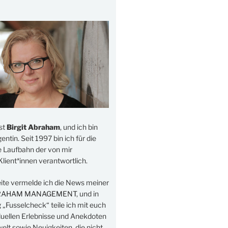
st
Birgit Abraham
, und ich bin
ntin. Seit 1997 bin ich für die
e Laufbahn der von mir
lient*innen verantwortlich.
eite vermelde ich die News meiner
RAHAM MANAGEMENT
, und in
„Fusselcheck“ teile ich mit euch
duellen Erlebnisse und Anekdoten
elt sowie Neuigkeiten, die nicht