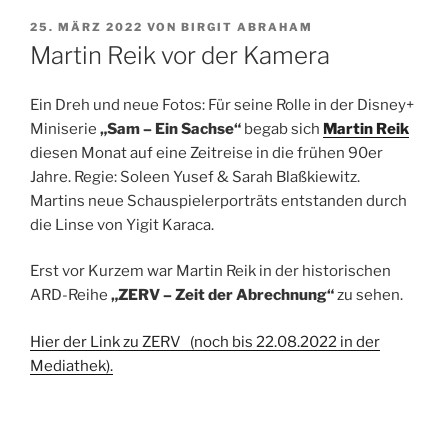
VERÖFFENTLICHT
25. MÄRZ 2022
VON
BIRGIT ABRAHAM
AM
Martin Reik vor der Kamera
Ein Dreh und neue Fotos: Für seine Rolle in der Disney+
Miniserie
„Sam – Ein Sachse“
begab sich
Martin Reik
diesen Monat auf eine Zeitreise in die frühen 90er
Jahre. Regie: Soleen Yusef & Sarah Blaßkiewitz.
Martins neue Schauspielerporträts entstanden durch
die Linse von Yigit Karaca.
Erst vor Kurzem war Martin Reik in der historischen
ARD-Reihe
„ZERV – Zeit der Abrechnung“
zu sehen.
Hier der Link zu ZERV (noch bis 22.08.2022 in der
Mediathek).