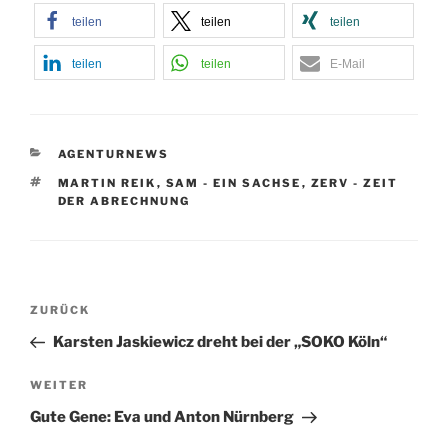
teilen
teilen
teilen
teilen
teilen
E-Mail
KATEGORIEN
AGENTURNEWS
SCHLAGWÖRTER
MARTIN REIK
,
SAM - EIN SACHSE
,
ZERV - ZEIT
DER ABRECHNUNG
Beitragsnavigation
Vorheriger
ZURÜCK
Beitrag
Karsten Jaskiewicz dreht bei der „SOKO Köln“
Nächster
WEITER
Beitrag
Gute Gene: Eva und Anton Nürnberg