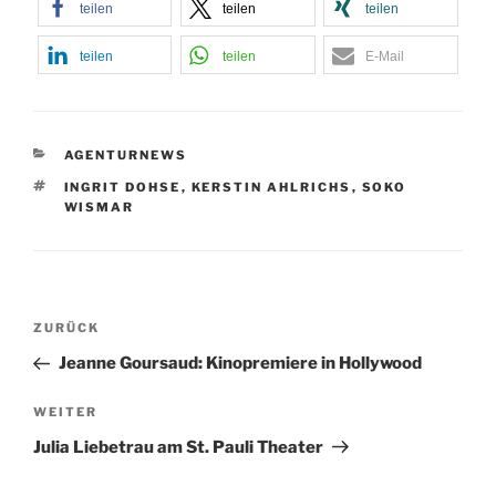
teilen
teilen
teilen
teilen
teilen
E-Mail
KATEGORIEN
AGENTURNEWS
SCHLAGWÖRTER
INGRIT DOHSE
,
KERSTIN AHLRICHS
,
SOKO
WISMAR
Beitragsnavigation
Vorheriger
ZURÜCK
Beitrag
Jeanne Goursaud: Kinopremiere in Hollywood
Nächster
WEITER
Beitrag
Julia Liebetrau am St. Pauli Theater