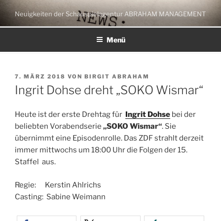
Zum
Neuigkeiten der Schauspielagentur ABRAHAM MANAGEMENT
Inhalt
springen
Menü
VERÖFFENTLICHT
7. MÄRZ 2018
VON
BIRGIT ABRAHAM
AM
Ingrit Dohse dreht „SOKO Wismar“
Heute ist der erste Drehtag für
Ingrit Dohse
bei der
beliebten Vorabendserie
„SOKO Wismar“
. Sie
übernimmt eine Episodenrolle. Das ZDF strahlt derzeit
immer mittwochs um 18:00 Uhr die Folgen der 15.
Staffel aus.
Regie: Kerstin Ahlrichs
Casting: Sabine Weimann