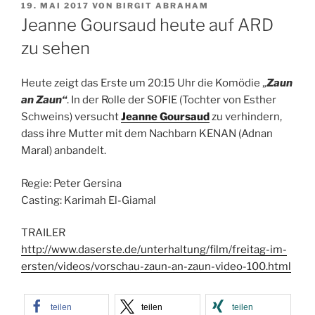
VERÖFFENTLICHT
19. MAI 2017
VON
BIRGIT ABRAHAM
AM
Jeanne Goursaud heute auf ARD
zu sehen
Heute zeigt das Erste um 20:15 Uhr die Komödie „
Zaun
an Zaun“
. In der Rolle der SOFIE (Tochter von Esther
Schweins) versucht
Jeanne Goursaud
zu verhindern,
dass ihre Mutter mit dem Nachbarn KENAN (Adnan
Maral) anbandelt.
Regie: Peter Gersina
Casting: Karimah El-Giamal
TRAILER
http://www.daserste.de/unterhaltung/film/freitag-im-
ersten/videos/vorschau-zaun-an-zaun-video-100.html
teilen
teilen
teilen