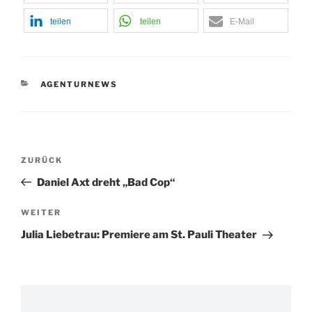
teilen
teilen
E-Mail
KATEGORIEN
AGENTURNEWS
Beitragsnavigation
Vorheriger
ZURÜCK
Beitrag
Daniel Axt dreht „Bad Cop“
Nächster
WEITER
Beitrag
Julia Liebetrau: Premiere am St. Pauli Theater