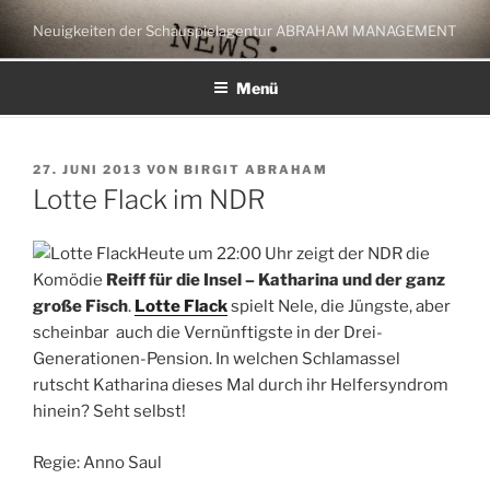
Zum
Neuigkeiten der Schauspielagentur ABRAHAM MANAGEMENT
Inhalt
springen
Menü
VERÖFFENTLICHT
27. JUNI 2013
VON
BIRGIT ABRAHAM
AM
Lotte Flack im NDR
Heute um 22:00 Uhr zeigt der NDR die
Komödie
Reiff für die Insel – Katharina und der ganz
große Fisch
.
Lotte Flack
spielt Nele, die Jüngste, aber
scheinbar auch die Vernünftigste in der Drei-
Generationen-Pension. In welchen Schlamassel
rutscht Katharina dieses Mal durch ihr Helfersyndrom
hinein? Seht selbst!
Regie: Anno Saul