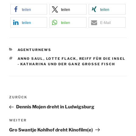
teilen
teilen
teilen
teilen
teilen
E-Mail
KATEGORIEN
AGENTURNEWS
SCHLAGWÖRTER
ANNO SAUL
,
LOTTE FLACK
,
REIFF FÜR DIE INSEL
- KATHARINA UND DER GANZ GROSSE FISCH
Beitragsnavigation
Vorheriger
ZURÜCK
Beitrag
Dennis Mojen dreht in Ludwigsburg
Nächster
WEITER
Beitrag
Gro Swantje Kohlhof dreht Kinofilm(e)