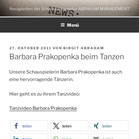
Zum
Neuigkeiten der Schauspielagentur ABRAHAM MANAGEMENT
Inhalt
springen
Menü
VERÖFFENTLICHT
27. OKTOBER 2011
VON
BIRGIT ABRAHAM
AM
Barbara Prakopenka beim Tanzen
Unsere Schauspielerin Barbara Prakopenka ist auch
eine hervorragende Tänzerin.
Hier geht es zu ihrem Tanzvideo:
Tanzvideo Barbara Prakopenka
teilen
teilen
teilen