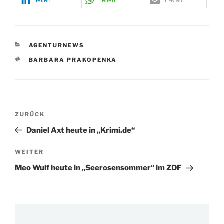
teilen
teilen
E-Mail
KATEGORIEN
AGENTURNEWS
SCHLAGWÖRTER
BARBARA PRAKOPENKA
Beitragsnavigation
Vorheriger
ZURÜCK
Beitrag
Daniel Axt heute in „Krimi.de“
Nächster
WEITER
Beitrag
Meo Wulf heute in „Seerosensommer“ im ZDF