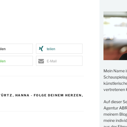
ilen
teilen
ilen
E-Mail
Mein Name i
Schauspielage
künstlerisch
vertretenen K
TÜRTZ
,
HANNA - FOLGE DEINEM HERZEN
,
Auf dieser S
Agentur
AB
meinem Blog 
meine indivi
aus der Filmw