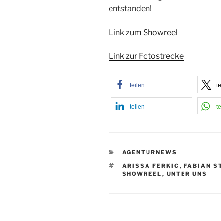
entstanden!
Link zum Showreel
Link zur Fotostrecke
teilen
te
teilen
te
KATEGORIEN
AGENTURNEWS
SCHLAGWÖRTER
ARISSA FERKIC
,
FABIAN S
SHOWREEL
,
UNTER UNS