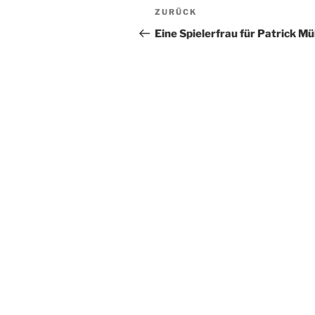
Beitragsnavigation
Vorheriger
ZURÜCK
Beitrag
Eine Spielerfrau für Patrick Mü