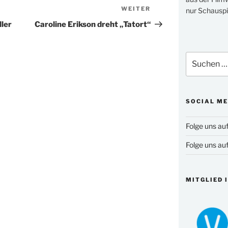
WEITER
Nächster
nur Schauspi
Beitrag
ller
Caroline Erikson dreht „Tatort“
Suchen
nach:
SOCIAL ME
Folge uns au
Folge uns au
MITGLIED 