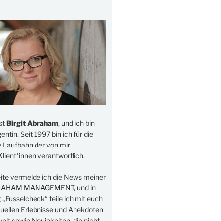
st
Birgit Abraham
, und ich bin
ntin. Seit 1997 bin ich für die
e Laufbahn der von mir
lient*innen verantwortlich.
eite vermelde ich die News meiner
RAHAM MANAGEMENT
, und in
„Fusselcheck“ teile ich mit euch
duellen Erlebnisse und Anekdoten
elt sowie Neuigkeiten, die nicht