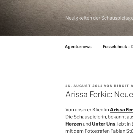
Zum
Inhalt
springen
Neuigkeiten der Schauspie
Agenturnews
Fusselcheck – 
VERÖFFENTLICHT
16. AUGUST 2011
VON
BIRGIT
AM
Arissa Ferkic: Neu
Von unserer Klientin
Arissa Fer
Die Schauspielerin, bekannt au
Herzen
und
Unter Uns
, lebt i
mit dem Fotografen Fabian Stü