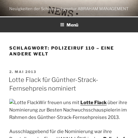
Zum
Neuigkeiten der Schauspielagentur ABRAHAM MANAGEMENT
Inhalt
springen
Menü
SCHLAGWORT:
POLIZEIRUF 110 – EINE
ANDERE WELT
VERÖFFENTLICHT
2. MAI 2013
AM
Lotte Flack für Günther-Strack-
Fernsehpreis nominiert
Wir freuen uns mit
Lotte Flack
über ihre
Nominierung zur Besten Nachwuchsschauspielerin im
Rahmen des Günther-Strack-Fernsehpreises 2013.
Ausschlaggebend für die Nominierung war ihre