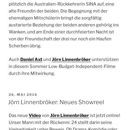
plötzlich die Australien-Rückkehrerin SINA auf, eine
alte Freundin der beiden. Die Begegnung mit der
ehemaligen Mitschülerin bringt die sorgfältig
austarierte Beziehung der beiden anderen gehörig ins
Wanken, und am Ende einer durchfeierten Nacht ist
von der Freundschaft der drei nur noch ein Haufen
Scherben übrig.
Auch
Daniel Axt
und
Jörn Linnenbröker
unterstützen
in diesem Sommer Low-Budget-Independent-Filme
durch ihre Mitwirkung.
VERÖFFENTLICHT
26. MAI 2016
AM
Jörn Linnenbröker: Neues Showreel
Das neue
Video
von
Jörn Linnenbröker
ist jetzt online!
Unser Mann mit der Rückennr. 24 stellt darin seine
Vielseitigkeit unter Beweis. Ob Drama, Komödie oder