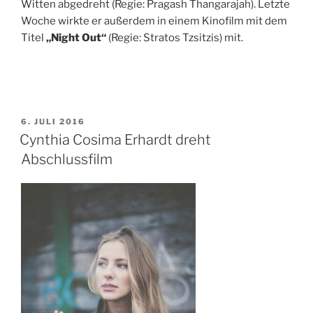
Witten abgedreht (Regie: Pragash Thangarajah). Letzte
Woche wirkte er außerdem in einem Kinofilm mit dem
Titel
„Night Out“
(Regie: Stratos Tzsitzis) mit.
VERÖFFENTLICHT
6. JULI 2016
AM
Cynthia Cosima Erhardt dreht
Abschlussfilm