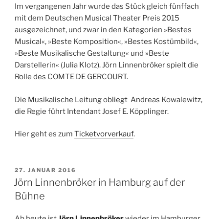
Im vergangenen Jahr wurde das Stück gleich fünffach
mit dem Deutschen Musical Theater Preis 2015
ausgezeichnet, und zwar in den Kategorien »Bestes
Musical«, »Beste Komposition«, »Bestes Kostümbild«,
»Beste Musikalische Gestaltung« und »Beste
Darstellerin« (Julia Klotz). Jörn Linnenbröker spielt die
Rolle des COMTE DE GERCOURT.
Die Musikalische Leitung obliegt
Andreas Kowalewitz,
die Regie führt Intendant Josef E. Köpplinger.
Hier geht es zum
Ticketvorverkauf
.
VERÖFFENTLICHT
27. JANUAR 2016
AM
Jörn Linnenbröker in Hamburg auf der
Bühne
Ab heute ist
Jörn Linnenbröker
wieder im Hamburger