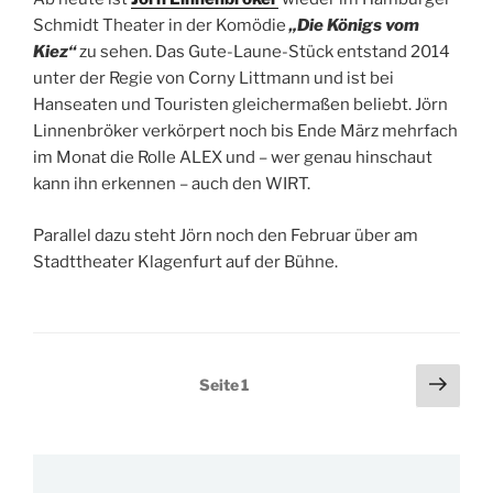
Schmidt Theater in der Komödie
„Die Königs vom
Kiez“
zu sehen. Das Gute-Laune-Stück entstand 2014
unter der Regie von Corny Littmann und ist bei
Hanseaten und Touristen gleichermaßen beliebt. Jörn
Linnenbröker verkörpert noch bis Ende März mehrfach
im Monat die Rolle ALEX und – wer genau hinschaut
kann ihn erkennen – auch den WIRT.
Parallel dazu steht Jörn noch den Februar über am
Stadttheater Klagenfurt auf der Bühne.
Seitennummerierung
Näch
Seite
1
Seit
der
Beiträge