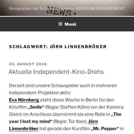
Zum
Neuigkeiten der Schauspielagentur ABRAHAM MANAGEMENT
Inhalt
springen
Menü
SCHLAGWORT:
JÖRN LINNENBRÖKER
VERÖFFENTLICHT
23. AUGUST 2016
AM
Aktuelle Independent-Kino-Drehs
Derzeit sind unsere Schauspieler auch in mehreren
Independent-Projekten aktiv:
Eva Nürnberg
steht diese Woche in Berlin für den
Kinofilm
„Smile“
(Regie: Steffen Köhn) vor der Kamera.
Gleich im Anschluss übernimmt sie eine Rolle in
„The
year I lost my mind“
(Regie: Tor Iben).
Jörn
Linnenbröker
hat gerade den Kurzfilm
„Mr. Pepper“
in