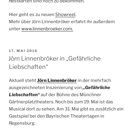
Restkarten sind noch zu bekommen.
Hier geht es zu neuen
Showreel
.
Mehr über Jörn Linnenbröker erfahrt ihr außerdem
unter
www.linnenbroeker.com.
VERÖFFENTLICHT
17. MAI 2016
AM
Jörn Linnenbröker in „Gefährliche
Liebschaften“
Aktuell steht
Jörn Linnenbröker
in der mehrfach
ausgezeichneten Inszenierung von
„Gefährliche
Liebschaften“
auf der Bühne des Münchner
Gärtnerplatztheaters. Noch bis zum 19. Mai ist das
Musical dort zu sehen. Am 31. Mai gibt es zusätzlich ein
Gastspiel bei den Bayrischen Theatertagen in
Regensburg.