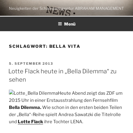
Zum
Neuigkeiten der Schauspielagentur ABRAHAM MANAGEMENT
Inhalt
springen
Menü
SCHLAGWORT:
BELLA VITA
VERÖFFENTLICHT
5. SEPTEMBER 2013
AM
Lotte Flack heute in „Bella Dilemma“ zu
sehen
Heute Abend zeigt das ZDF um
20:15 Uhr in einer Erstausstrahlung den Fernsehfilm
Bella Dilemma.
Wie schon in den ersten beiden Teilen
der „Bella“-Reihe spielt Andrea Sawatzki die Titelrolle
und
Lotte Flack
ihre Tochter LENA.