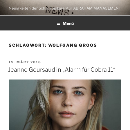
Zum
Neuigkeiten der Schauspielagentur ABRAHAM MANAGEMENT
Inhalt
springen
Menü
SCHLAGWORT:
WOLFGANG GROOS
VERÖFFENTLICHT
15. MÄRZ 2018
AM
Jeanne Goursaud in „Alarm für Cobra 11“