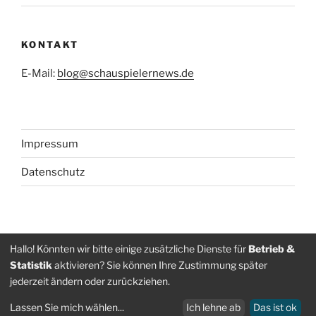
KONTAKT
E-Mail:
blog@schauspielernews.de
Impressum
Datenschutz
Folge
Folge
Hallo! Könnten wir bitte einige zusätzliche Dienste für
Betrieb &
Statistik
aktivieren? Sie können Ihre Zustimmung später
uns
uns
jederzeit ändern oder zurückziehen.
auf
auf
Datenschutz
Stolz präsentiert von WordPress
Facebook
Instagram
Lassen Sie mich wählen
...
Ich lehne ab
Das ist ok