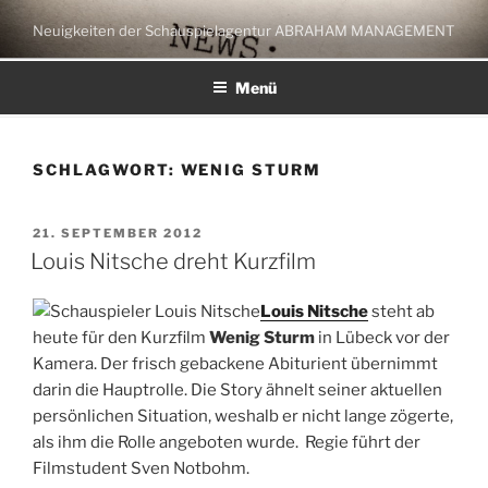
Zum
Neuigkeiten der Schauspielagentur ABRAHAM MANAGEMENT
Inhalt
springen
Menü
SCHLAGWORT:
WENIG STURM
VERÖFFENTLICHT
21. SEPTEMBER 2012
AM
Louis Nitsche dreht Kurzfilm
Louis Nitsche
steht ab
heute für den Kurzfilm
Wenig Sturm
in Lübeck vor der
Kamera. Der frisch gebackene Abiturient übernimmt
darin die Hauptrolle. Die Story ähnelt seiner aktuellen
persönlichen Situation, weshalb er nicht lange zögerte,
als ihm die Rolle angeboten wurde. Regie führt der
Filmstudent Sven Notbohm.