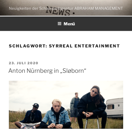
Zum
Neuigkeiten der Schauspielagentur ABRAHAM MANAGEMENT
Inhalt
springen
Menü
SCHLAGWORT:
SYRREAL ENTERTAINMENT
VERÖFFENTLICHT
23. JULI 2020
AM
Anton Nürnberg in „Sløborn“