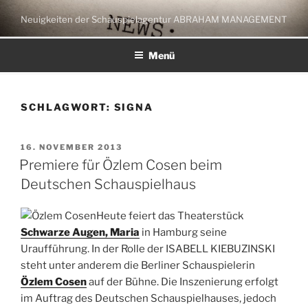
Zum
Neuigkeiten der Schauspielagentur ABRAHAM MANAGEMENT
Inhalt
springen
Menü
SCHLAGWORT:
SIGNA
VERÖFFENTLICHT
16. NOVEMBER 2013
AM
Premiere für Özlem Cosen beim
Deutschen Schauspielhaus
Heute feiert das Theaterstück
Schwarze Augen, Maria
in Hamburg seine
Uraufführung. In der Rolle der ISABELL KIEBUZINSKI
steht unter anderem die Berliner Schauspielerin
Özlem Cosen
auf der Bühne. Die Inszenierung erfolgt
im Auftrag des Deutschen Schauspielhauses, jedoch