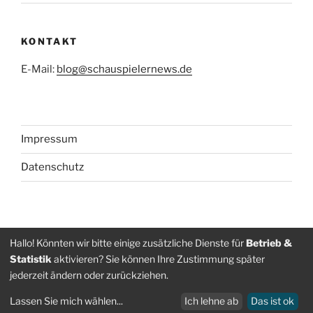
KONTAKT
E-Mail:
blog@schauspielernews.de
Impressum
Datenschutz
Folge
Folge
Hallo! Könnten wir bitte einige zusätzliche Dienste für
Betrieb &
Statistik
aktivieren? Sie können Ihre Zustimmung später
uns
uns
jederzeit ändern oder zurückziehen.
auf
auf
Datenschutz
Stolz präsentiert von WordPress
Facebook
Instagram
Lassen Sie mich wählen
...
Ich lehne ab
Das ist ok