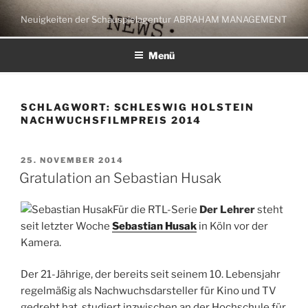
Zum
Neuigkeiten der Schauspielagentur ABRAHAM MANAGEMENT
Inhalt
springen
Menü
SCHLAGWORT:
SCHLESWIG HOLSTEIN
NACHWUCHSFILMPREIS 2014
VERÖFFENTLICHT
25. NOVEMBER 2014
AM
Gratulation an Sebastian Husak
Für die RTL-Serie
Der Lehrer
steht
seit letzter Woche
Sebastian Husak
in Köln vor der
Kamera.
Der 21-Jährige, der bereits seit seinem 10. Lebensjahr
regelmäßig als Nachwuchsdarsteller für Kino und TV
gedreht hat, studiert inzwischen an der Hochschule für