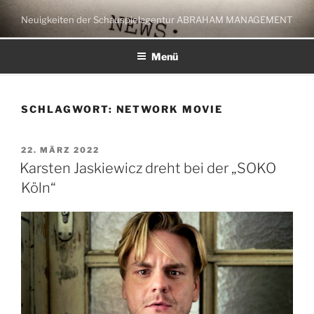
Zum
Neuigkeiten der Schauspielagentur ABRAHAM MANAGEMENT
Inhalt
springen
Menü
SCHLAGWORT:
NETWORK MOVIE
VERÖFFENTLICHT
22. MÄRZ 2022
AM
Karsten Jaskiewicz dreht bei der „SOKO
Köln“