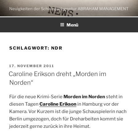
Zum
Neuigkeiten der Schauspielagentur ABRAHAM MANAGEMENT
Inhalt
springen
Menü
SCHLAGWORT:
NDR
VERÖFFENTLICHT
17. NOVEMBER 2011
AM
Caroline Erikson dreht „Morden im
Norden“
Für die neue Krimi-Serie
Morden im Norden
steht in
diesen Tagen
Caroline Erikson
in Hamburg vor der
Kamera. Vor Kurzem ist die junge Schauspielerin nach
Berlin umgezogen, doch für Dreharbeiten kommt sie
jederzeit gerne zurück in ihre Heimat.