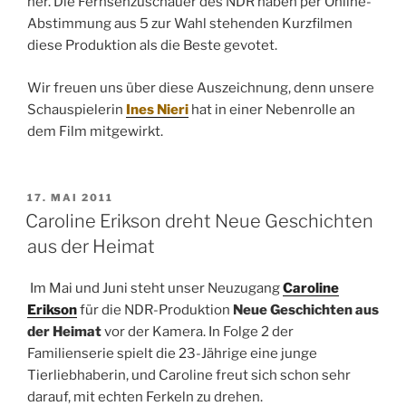
her. Die Fernsehzuschauer des NDR haben per Online-
Abstimmung aus 5 zur Wahl stehenden Kurzfilmen
diese Produktion als die Beste gevotet.
Wir freuen uns über diese Auszeichnung, denn unsere
Schauspielerin
Ines Nieri
hat in einer Nebenrolle an
dem Film mitgewirkt.
VERÖFFENTLICHT
17. MAI 2011
AM
Caroline Erikson dreht Neue Geschichten
aus der Heimat
Im Mai und Juni steht unser Neuzugang
Caroline
Erikson
für die NDR-Produktion
Neue Geschichten aus
der Heimat
vor der Kamera. In Folge 2 der
Familienserie spielt die 23-Jährige eine junge
Tierliebhaberin, und Caroline freut sich schon sehr
darauf, mit echten Ferkeln zu drehen.