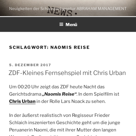
Zum
Neuigkeiten der Schauspielagentur ABRAHAM MANAGEMENT
Inhalt
springen
Menü
SCHLAGWORT:
NAOMIS REISE
VERÖFFENTLICHT
5. DEZEMBER 2017
AM
ZDF-Kleines Fernsehspiel mit Chris Urban
Um 00:20 Uhr zeigt das ZDF heute Nacht das
Gerichtsdrama
„Naomis Reise“
. In dem Spielfilm ist
Chris Urban
in der Rolle Lars Noack zu sehen.
In der äußerst realistisch von Regisseur Frieder
Schlaich inszenierten Geschichte geht um die junge
Peruanerin Naomi, die mit ihrer Mutter den langen