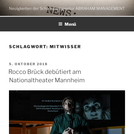
Zum
Neuigkeiten der Schauspielagentur ABRAHAM MANAGEMENT
Inhalt
springen
Menü
SCHLAGWORT:
MITWISSER
VERÖFFENTLICHT
5. OKTOBER 2018
AM
Rocco Brück debütiert am
Nationaltheater Mannheim