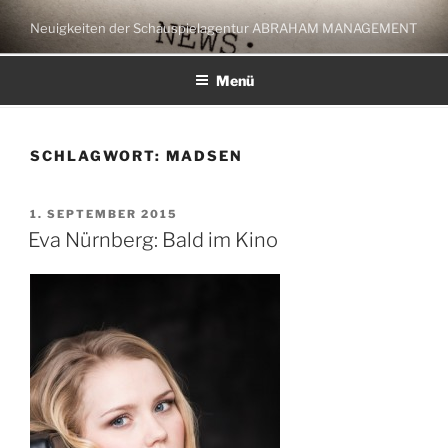
Zum
Neuigkeiten der Schauspielagentur ABRAHAM MANAGEMENT
Inhalt
springen
Menü
SCHLAGWORT:
MADSEN
VERÖFFENTLICHT
1. SEPTEMBER 2015
AM
Eva Nürnberg: Bald im Kino