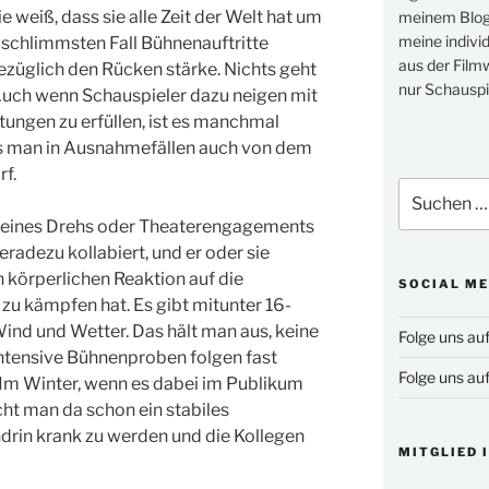
ie weiß, dass sie alle Zeit der Welt hat um
meinem Blog 
meine indivi
m schlimmsten Fall Bühnenauftritte
aus der Filmw
ezüglich den Rücken stärke. Nichts geht
nur Schauspi
 Auch wenn Schauspieler dazu neigen mit
htungen zu erfüllen, ist es manchmal
ss man in Ausnahmefällen auch von dem
f.
Suchen
nach:
e eines Drehs oder Theaterengagements
radezu kollabiert, und er oder sie
n körperlichen Reaktion auf die
SOCIAL ME
 kämpfen hat. Es gibt mitunter 16-
ind und Wetter. Das hält man aus, keine
Folge uns au
ntensive Bühnenproben folgen fast
Folge uns au
 Im Winter, wenn es dabei im Publikum
ucht man da schon ein stabiles
rin krank zu werden und die Kollegen
MITGLIED 