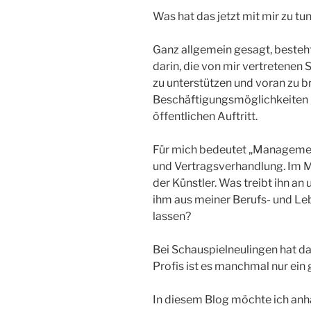
Was hat das jetzt mit mir zu tu
Ganz allgemein gesagt, besteh
darin, die von mir vertretenen
zu unterstützen und voran zu br
Beschäftigungsmöglichkeiten u
öffentlichen Auftritt.
Für mich bedeutet „Managemen
und Vertragsverhandlung. Im M
der Künstler. Was treibt ihn an 
ihm aus meiner Berufs- und L
lassen?
Bei Schauspielneulingen hat da
Profis ist es manchmal nur ein
In diesem Blog möchte ich an