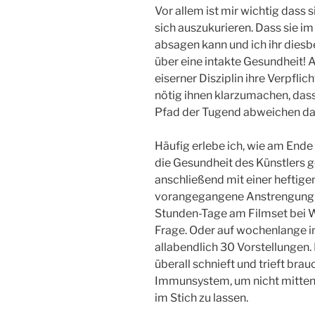
Vor allem ist mir wichtig dass s
sich auszukurieren. Dass sie i
absagen kann und ich ihr diesb
über eine intakte Gesundheit!
eiserner Disziplin ihre Verpflic
nötig ihnen klarzumachen, da
Pfad der Tugend abweichen dar
Häufig erlebe ich, wie am End
die Gesundheit des Künstlers ge
anschließend mit einer heftige
vorangegangene Anstrengung zu
Stunden-Tage am Filmset bei W
Frage. Oder auf wochenlange i
allabendlich 30 Vorstellungen.
überall schnieft und trieft bra
Immunsystem, um nicht mittend
im Stich zu lassen.