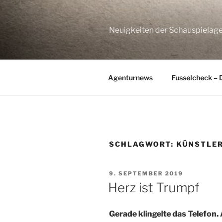
Zum
Inhalt
springen
Neuigkeiten der Schauspie
Agenturnews
Fusselcheck – 
SCHLAGWORT:
KÜNSTLE
VERÖFFENTLICHT
9. SEPTEMBER 2019
AM
Herz ist Trumpf
Gerade klingelte das Telefon.