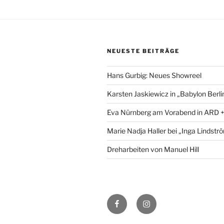
NEUESTE BEITRÄGE
Hans Gurbig: Neues Showreel
Karsten Jaskiewicz in „Babylon Berli
Eva Nürnberg am Vorabend in ARD 
Marie Nadja Haller bei „Inga Lindstr
Dreharbeiten von Manuel Hill
Folge
Folge
uns
uns