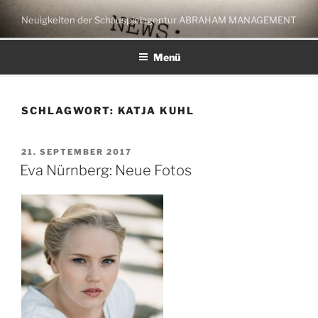
Zum
Neuigkeiten der Schauspielagentur ABRAHAM MANAGEMENT
Inhalt
springen
Menü
SCHLAGWORT:
KATJA KUHL
VERÖFFENTLICHT
21. SEPTEMBER 2017
AM
Eva Nürnberg: Neue Fotos